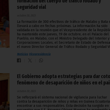
formación del cuerpo de tráfico rodado y
seguridad vial
octubre 20, 2023
La formación de 300 efectivos de tráfico de Malabo y Bata 
llevará a cabo en fechas próximas. La información ha sido
validada en la reunión que el Vicepresidente de la Repúbli
ha mantenido este jueves, 19 de octubre, en el Palacio del
Pueblo, en Malabo, con el Ministro Delegado del Interior y
Corporaciones Locales, el Secretario de Estado de Defensa
el nuevo Director General de Tráfico Rodado y Seguridad Vi
Noticias
Vicepresidencia
El Gobierno adopta estrategias para dar coto
fenómeno de desaparición de niños en el pa
octubre 20, 2023
Se reforzará el sistema nacional de vigilancia para luchar
contra la desaparición de niños y niñas en Guinea Ecuatoria
encontrar a sus responsables. Esta decisión ha surgido en 
encuentro que S.E. Nguema Obiang Mangue ha mantenido 