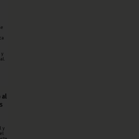
se
ca
 y
al.
 al
ís
l y
el
este