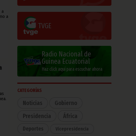
 a
omo a
TVGE
Radio Nacional de
Guinea Ecuatorial
a
Haz click aquí para escuchar ahora
CATEGORÍAS
as
nea.
Noticias
Gobierno
Presidencia
África
Deportes
Vicepresidencia