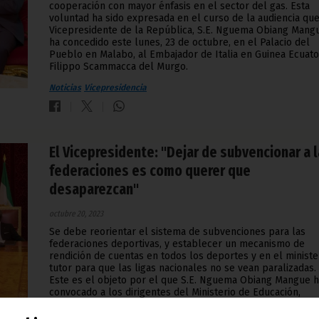
cooperación con mayor énfasis en el sector del gas. Esta
voluntad ha sido expresada en el curso de la audiencia que
Vicepresidente de la República, S.E. Nguema Obiang Mang
ha concedido este lunes, 23 de octubre, en el Palacio del
Pueblo en Malabo, al Embajador de Italia en Guinea Ecuator
Filippo Scammacca del Murgo.
Noticias
Vicepresidencia
El Vicepresidente: "Dejar de subvencionar a 
federaciones es como querer que
desaparezcan"
octubre 20, 2023
Se debe reorientar el sistema de subvenciones para las
federaciones deportivas, y establecer un mecanismo de
rendición de cuentas en todos los deportes y en el ministe
tutor para que las ligas nacionales no se vean paralizadas.
Este es el objeto por el que S.E. Nguema Obiang Mangue 
convocado a los dirigentes del Ministerio de Educación,
Enseñanza Universitaria, Juventud y Deportes, Hacienda y
Tesorería General del Estado, este viernes, 20 de octubre,