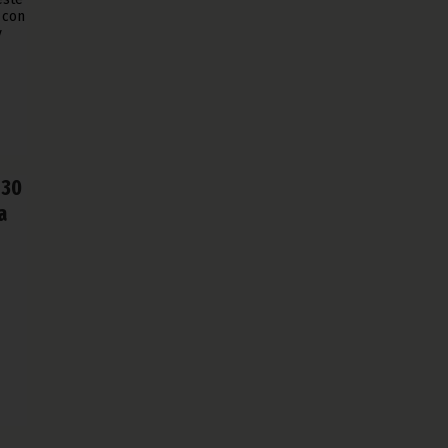
 con
y
 30
a