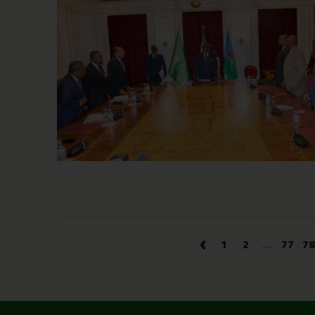
‹
1
2
...
77
78