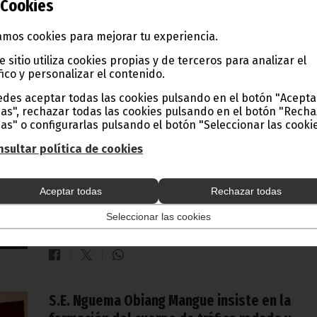
Cookies
la Jefatura del Estado.
Noticias
Deportes
Vicepresidencia
mos cookies para mejorar tu experiencia.
e sitio utiliza cookies propias y de terceros para analizar el
fico y personalizar el contenido.
S.E. Nguema Obiang Mangue preside los acto
des aceptar todas las cookies pulsando en el botón "Acepta
fúnebres del General José Eneme Okomo
as", rechazar todas las cookies pulsando en el botón "Rech
as" o configurarlas pulsando el botón "Seleccionar las cookie
octubre 20, 2023
sultar política de cookies
La Armada ecuatoguineana se despide del General de Divis
del Cuerpo General de Aduanas de Guinea Ecuatorial. En el
acto, desarrollado este viernes 20 de octubre, en el cuarte
Aceptar todas
Rechazar todas
militar Acacio Mañe Ela de Malabo, el encargado de Defens
Seguridad ha representado al Jefe de Estado en la ceremo
de honores fúnebres de José Eneme Obama Okomo.
Seleccionar las cookies
Noticias
Vicepresidencia
S.E. Nguema Obiang Mangue insiste en la