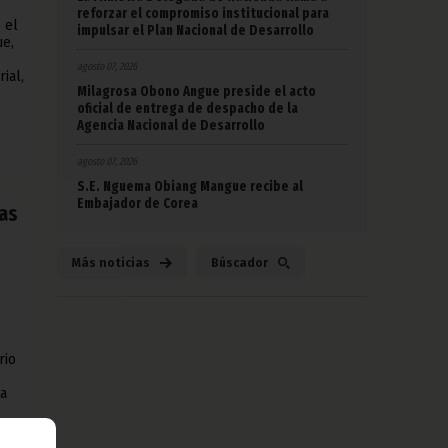
reforzar el compromiso institucional para
 el
impulsar el Plan Nacional de Desarrollo
ue,
agosto 07, 2026
ial,
Milagrosa Obono Angue preside el acto
oficial de entrega de despacho de la
Agencia Nacional de Desarrollo
agosto 07, 2026
S.E. Nguema Obiang Mangue recibe al
Embajador de Corea
las
Más noticias
Búscador
rio
ha
 en