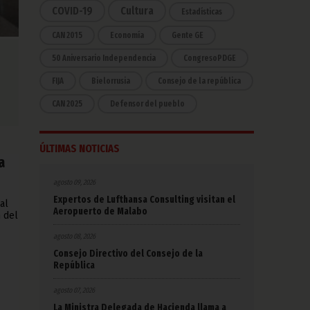
COVID-19
Cultura
Estadísticas
CAN 2015
Economía
Gente GE
50 Aniversario Independencia
CongresoPDGE
FIJA
Bielorrusia
Consejo de la república
CAN 2025
Defensor del pueblo
ÚLTIMAS NOTICIAS
a
agosto 09, 2026
Expertos de Lufthansa Consulting visitan el
al
Aeropuerto de Malabo
 del
agosto 08, 2026
Consejo Directivo del Consejo de la
República
agosto 07, 2026
La Ministra Delegada de Hacienda llama a