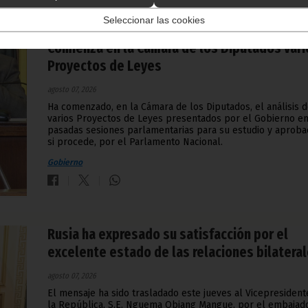
Seleccionar las cookies
Comienza en la Cámara de los Diputados vari
Proyectos de Leyes
agosto 07, 2026
Ha comenzado, en la Cámara de los Diputados, el análisis 
varios Proyectos de Leyes presentados por el Gobierno en
pasadas sesiones parlamentarias para su estudio y aproba
si procede, por el Parlamento Nacional.
Gobierno
Rusia ha expresado su satisfacción por el
excelente estado de las relaciones bilatera
agosto 07, 2026
El mensaje ha sido trasladado este jueves al Vicepresident
la República, S.E. Nguema Obiang Mangue, por el embajad