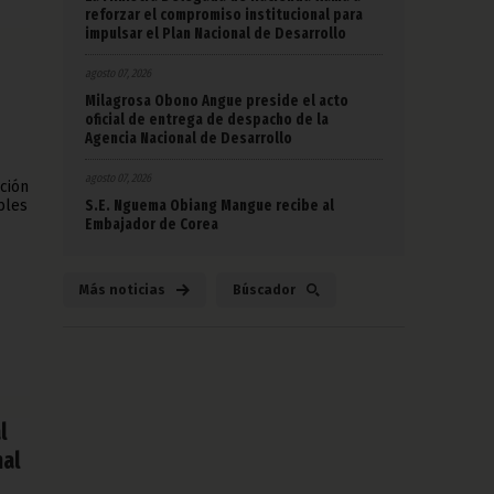
reforzar el compromiso institucional para
impulsar el Plan Nacional de Desarrollo
agosto 07, 2026
Milagrosa Obono Angue preside el acto
oficial de entrega de despacho de la
Agencia Nacional de Desarrollo
agosto 07, 2026
ción
S.E. Nguema Obiang Mangue recibe al
bles
Embajador de Corea
Más noticias
Búscador
l
nal