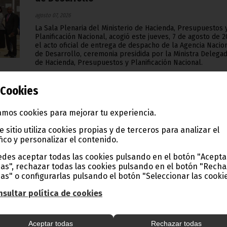
agosto 07, 2026
La Sala Plenaria del Ministerio de Hacienda, Presupuestos 
Planificación Nacional, acogió este jueves, 7 de agosto de 2
el acto oficial de entrega de despacho de la Agencia Nacio
de Desarrollo, ceremonia presidida por la Ministra Delega
de Hacienda, Presupuestos y Planificación Nacional.
Gobierno
Cookies
mos cookies para mejorar tu experiencia.
S.E. Nguema Obiang Mangue recibe al Embaja
e sitio utiliza cookies propias y de terceros para analizar el
de Corea
fico y personalizar el contenido.
agosto 07, 2026
des aceptar todas las cookies pulsando en el botón "Acepta
as", rechazar todas las cookies pulsando en el botón "Rech
La República Popular Democrática de Corea ha expresado
as" o configurarlas pulsando el botón "Seleccionar las cookie
firme voluntad de profundizar y ampliar las relaciones de
amistad y cooperación que mantiene con la República de
sultar política de cookies
Guinea Ecuatorial y ha felicitado al país por el Golpe de
Libertad.
Vicepresidencia
Aceptar todas
Rechazar todas