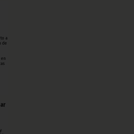
to a
n de
 en
zas
zar
y