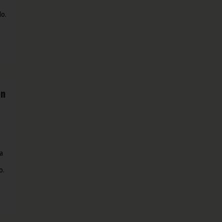
do.
e
ón
a
o.