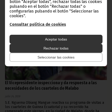
botón "Aceptar todas", rechazar todas las cookies
pulsando en el botón "Rechazar todas" o
Noticias
configurarlas pulsando el botón "Seleccionar las
cookies".
Consultar política de cookies
Aceptar todas
Rechazar todas
Seleccionar las cookies
El Vicepresidente inspecciona y da respuesta a las
necesidades de los cuarteles de Malabo
julio 24, 2026
S.E. Nguema Obiang Mangue reactiva su programa de visitas a
los cuarteles de Guinea Ecuatorial y su recorrido ha
comenzado este viernes, en la ciudad de Malabo, donde ha