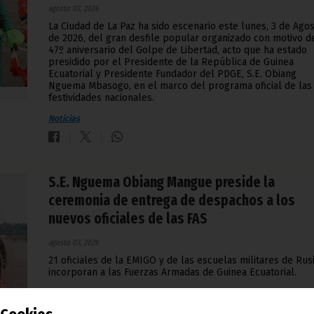
agosto 03, 2026
La Ciudad de La Paz ha sido escenario este lunes, 3 de Ago
de 2026, del gran desfile popular organizado con motivo d
47º aniversario del Golpe de Libertad, acto que ha estado
presidido por el Presidente de la República de Guinea
Ecuatorial y Presidente Fundador del PDGE, S.E. Obiang
Nguema Mbasogo, en el marco del programa oficial de las
festividades nacionales.
Noticias
S.E. Nguema Obiang Mangue preside la
ceremonia de entrega de despachos a los
nuevos oficiales de las FAS
agosto 03, 2026
21 oficiales de la EMIGO y de las escuelas militares de Rus
incorporan a las Fuerzas Armadas de Guinea Ecuatorial.
Noticias
Vicepresidencia