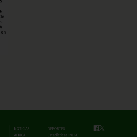
as
e
 de
os
IA
 en
NOTICIAS
DEPORTES
ÁFRICA
Estadísticas INEGE