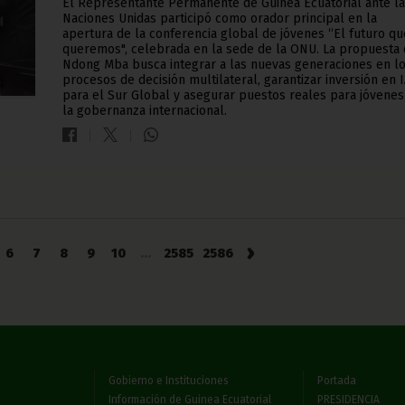
El Representante Permanente de Guinea Ecuatorial ante l
Naciones Unidas participó como orador principal en la
apertura de la conferencia global de jóvenes “El futuro qu
queremos", celebrada en la sede de la ONU. La propuesta
Ndong Mba busca integrar a las nuevas generaciones en l
procesos de decisión multilateral, garantizar inversión en 
para el Sur Global y asegurar puestos reales para jóvenes
la gobernanza internacional.
›
6
7
8
9
10
...
2585
2586
Gobierno e Instituciones
Portada
Información de Guinea Ecuatorial
PRESIDENCIA