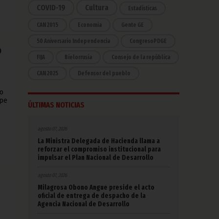
COVID-19
Cultura
Estadísticas
CAN 2015
Economía
Gente GE
50 Aniversario Independencia
CongresoPDGE
o
FIJA
Bielorrusia
Consejo de la república
CAN 2025
Defensor del pueblo
do
lpe
ÚLTIMAS NOTICIAS
agosto 07, 2026
La Ministra Delegada de Hacienda llama a
reforzar el compromiso institucional para
impulsar el Plan Nacional de Desarrollo
agosto 07, 2026
Milagrosa Obono Angue preside el acto
oficial de entrega de despacho de la
Agencia Nacional de Desarrollo