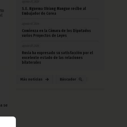
agosto 07, 2026
S.E. Nguema Obiang Mangue recibe al
sto
Embajador de Corea
el
agosto 07, 2026
Comienza en la Cámara de los Diputados
varios Proyectos de Leyes
agosto 07, 2026
Rusia ha expresado su satisfacción por el
excelente estado de las relaciones
bilaterales
Más noticias
Búscador
ia se