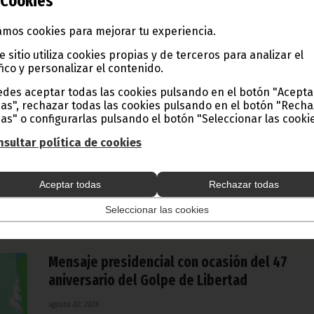
Cookies
mos cookies para mejorar tu experiencia.
e sitio utiliza cookies propias y de terceros para analizar el
Despedida oficial al Embajador de la Unión
fico y personalizar el contenido.
Europea en la Ciudad de La Paz
des aceptar todas las cookies pulsando en el botón "Acepta
agosto 02, 2026
as", rechazar todas las cookies pulsando en el botón "Rech
as" o configurarlas pulsando el botón "Seleccionar las cookie
Tras tres años al frente de la delegación de la Unión Europ
el embajador Jean-Marc Châtaigner se despide de Guinea
sultar política de cookies
Ecuatorial en un encuentro mantenido con el Ministro de
Estado de Asuntos Exteriores, Simeón Oyono Esono Angüe,
quien destacó los avances logrados y el deseo de seguir
fortaleciendo los lazos bilaterales.
Aceptar todas
Rechazar todas
Noticias
Gobierno
Seleccionar las cookies
Mensaje presidencial con ocasión del 47
aniversario del Golpe de Libertad
agosto 02, 2026