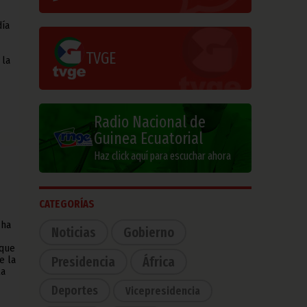
día
TVGE
 la
Radio Nacional de
Guinea Ecuatorial
Haz click aquí para escuchar ahora
CATEGORÍAS
 ha
Noticias
Gobierno
 que
Presidencia
África
e la
la
Deportes
Vicepresidencia