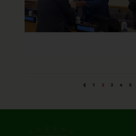
‹
1
2
3
4
5