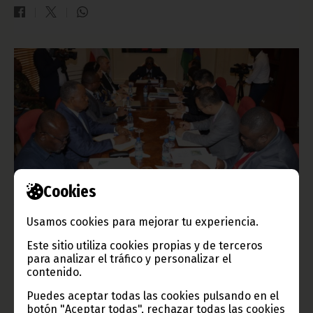
Cookies
13 Municipios y más de 600 Consejos de Poblados se
Usamos cookies para mejorar tu experiencia.
beneficiarán del proyecto de abastecimiento de agua
potable
Este sitio utiliza cookies propias y de terceros
para analizar el tráfico y personalizar el
agosto 19, 2023
contenido.
Se perfilan los últimos detalles para la ejecución del proyecto
de aducción de agua potable en todo el ámbito nacional. Es lo
Puedes aceptar todas las cookies pulsando en el
que se ha sabido en la cita que el Vicepresidente de la
botón "Aceptar todas", rechazar todas las cookies