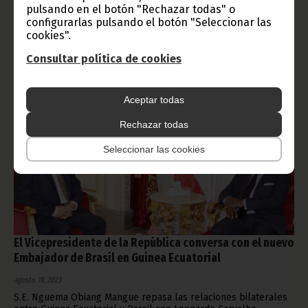
República ha mantenido este viernes en Mongomo con Obras
pulsando en el botón "Rechazar todas" o
Públicas, Hacienda, Ge-Proyectos y la empresa china Gesuba.
configurarlas pulsando el botón "Seleccionar las
Vicepresidencia
cookies".
Consultar política de cookies
Aceptar todas
Rechazar todas
Seleccionar las cookies
El Vicepresidente de la República conversa con el nuevo
Embajador de Brasil en Guinea Ecuatorial
agosto 19, 2023
S.E. Nguema Obiang Mangue repasa las relaciones bilaterales