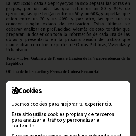
La instrucción dada a Geproyecyos ha sido separar las obras en
grupos; por un lado, las que estén en un 80 y 90% de
ejecución, las que tengan entre un 50 y un 60%, y aquellas que
estén entre un 20 y un 40%; y, por otro, las que aún no
conocen ningún estado de realización. Estas últimas se
deberán analizar en profundidad. Además de esto, tendrán que
preparar un dosier con toda la información de cada una de las
obras y presentarlo en la próxima sesión de trabajo que
mantendrán con otros expertos de Obras Públicas, Viviendas y
Urbanismo.
Texto y fotos: Gabinete de Prensa e Imagen de la Vicepresidencia de la
República
Oficina de Información y Prensa de Guinea Ecuatorial
Aviso: La reproducción total o parcial de este artículo o de las imágenes que lo
Cookies
acompañen debe hacerse, siempre y en todo lugar, con la mención de la fuente de
origen de la misma (Oficina de Información y Prensa de Guinea Ecuatorial).
Usamos cookies para mejorar tu experiencia.
Este sitio utiliza cookies propias y de terceros
para analizar el tráfico y personalizar el
contenido.
Gobierno e Instituciones