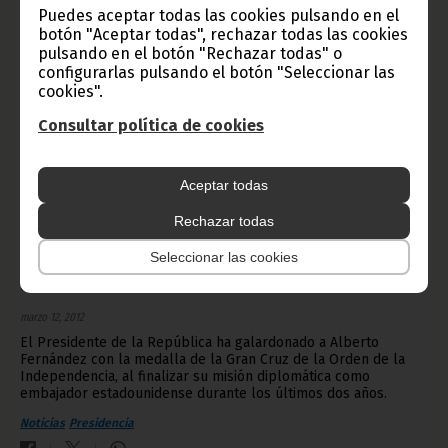
Puedes aceptar todas las cookies pulsando en el
botón "Aceptar todas", rechazar todas las cookies
pulsando en el botón "Rechazar todas" o
configurarlas pulsando el botón "Seleccionar las
cookies".
Consultar política de cookies
Aceptar todas
Rechazar todas
Seleccionar las cookies
S. E. Obiang Nguema Mbasogo condecora al embajador
de los Estados Unidos
marzo 12, 2012
El Presidente de la República ha galardonado a Alberto
Fernández con la medalla de la Gran Cruz de la Orden de la
Independencia, al finalizar su misión diplomática como
embajador estadounidense durante los últimos dos años.
Noticias
Presidencia