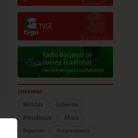
TVGE
Radio Nacional de
Guinea Ecuatorial
Haz click aquí para escuchar ahora
CATEGORÍAS
Noticias
Gobierno
Presidencia
África
Deportes
Vicepresidencia