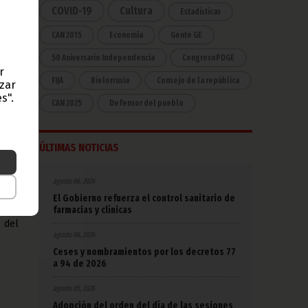
ado,
COVID-19
Cultura
Estadísticas
ctos
CAN 2015
Economía
Gente GE
ntal
50 Aniversario Independencia
CongresoPDGE
r
FIJA
Bielorrusia
Consejo de la república
l, y
azar
s de
s".
CAN 2025
Defensor del pueblo
 los
entas
nsejo
 las
ÚLTIMAS NOTICIAS
co de
agosto 06, 2026
 esta
El Gobierno refuerza el control sanitario de
sue,
farmacias y clínicas
cerca
 del
agosto 06, 2026
Ceses y nombramientos por los decretos 77
a 94 de 2026
agosto 05, 2026
Adopción del orden del día de las sesiones