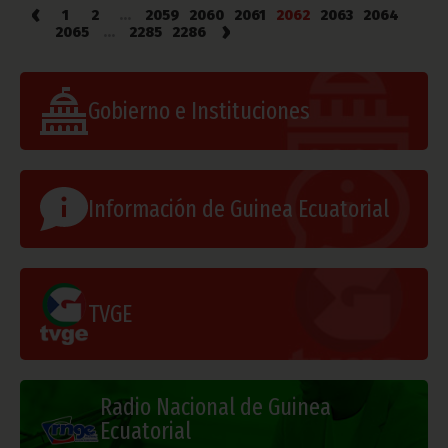
‹
1
2
...
2059
2060
2061
2062
2063
2064
›
2065
...
2285
2286
Gobierno e Instituciones
Información de Guinea Ecuatorial
TVGE
Radio Nacional de Guinea
Ecuatorial