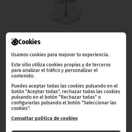
Iván Bolado ficha por el CSKA de Sofía
Cookies
marzo 02, 2012
Usamos cookies para mejorar tu experiencia.
El jugador del Nzalang Nacional, Iván Bolado Palacios, ha
rescindido su contrato con el F.C. Cartagena para fichar por el
Este sitio utiliza cookies propias y de terceros
CSKA de Sofía en la primera división de la liga búlgara.
para analizar el tráfico y personalizar el
Noticias
Deportes
contenido.
Puedes aceptar todas las cookies pulsando en el
botón "Aceptar todas", rechazar todas las cookies
pulsando en el botón "Rechazar todas" o
configurarlas pulsando el botón "Seleccionar las
cookies".
Consultar política de cookies