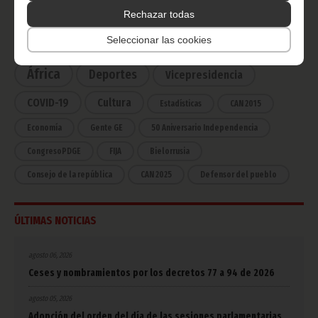
CATEGORÍAS
Rechazar todas
Seleccionar las cookies
Noticias
Gobierno
Presidencia
África
Deportes
Vicepresidencia
COVID-19
Cultura
Estadísticas
CAN 2015
Economía
Gente GE
50 Aniversario Independencia
CongresoPDGE
FIJA
Bielorrusia
Consejo de la república
CAN 2025
Defensor del pueblo
ÚLTIMAS NOTICIAS
agosto 06, 2026
Ceses y nombramientos por los decretos 77 a 94 de 2026
agosto 05, 2026
Adopción del orden del día de las sesiones parlamentarias