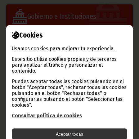
Gobierno e Instituciones
Cookies
Información de Guinea Ecuatorial
Usamos cookies para mejorar tu experiencia.
Este sitio utiliza cookies propias y de terceros
para analizar el tráfico y personalizar el
contenido.
TVGE
Puedes aceptar todas las cookies pulsando en el
botón "Aceptar todas", rechazar todas las cookies
pulsando en el botón "Rechazar todas" o
configurarlas pulsando el botón "Seleccionar las
cookies".
Radio Nacional de Guinea
Ecuatorial
Consultar política de cookies
Haz click aquí para escuchar ahora
Aceptar todas