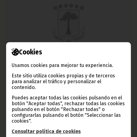
Cookies
Festival de Cine Itinerante Sur-Sur de Guinea Ecuatorial,
del 17 al 26 de abril
Usamos cookies para mejorar tu experiencia.
abril 12, 2012
Este sitio utiliza cookies propias y de terceros
para analizar el tráfico y personalizar el
El próximo 17 de abril arranca en el Centro Cultural Español
contenido.
de Malabo el Festival de Cine Itinerante Sur-Sur. Hasta el día 26
se proyectarán películas de cine africano e iberoamericano en
Puedes aceptar todas las cookies pulsando en el
Malabo, Ela Nguema, Sampaka, Rebola y Bata.
botón "Aceptar todas", rechazar todas las cookies
Noticias
Cultura
pulsando en el botón "Rechazar todas" o
configurarlas pulsando el botón "Seleccionar las
cookies".
Consultar política de cookies