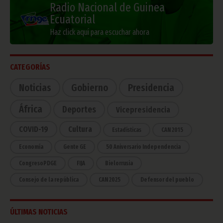
Radio Nacional de Guinea
Ecuatorial
Haz click aquí para escuchar ahora
CATEGORÍAS
Noticias
Gobierno
Presidencia
África
Deportes
Vicepresidencia
COVID-19
Cultura
Estadísticas
CAN 2015
Economía
Gente GE
50 Aniversario Independencia
CongresoPDGE
FIJA
Bielorrusia
Consejo de la república
CAN 2025
Defensor del pueblo
ÚLTIMAS NOTICIAS