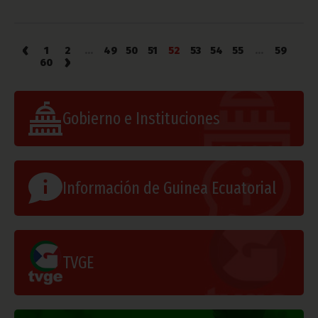
‹
1
2
...
49
50
51
52
53
54
55
...
59
›
60
Gobierno e Instituciones
Información de Guinea Ecuatorial
TVGE