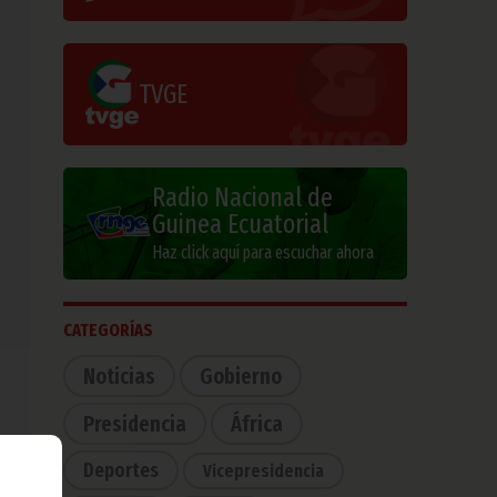
TVGE
Radio Nacional de
Guinea Ecuatorial
Haz click aquí para escuchar ahora
CATEGORÍAS
Noticias
Gobierno
Presidencia
África
Deportes
Vicepresidencia