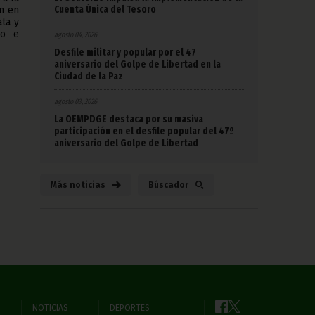
Cuenta Única del Tesoro
on en
ata y
no e
agosto 04, 2026
Desfile militar y popular por el 47
aniversario del Golpe de Libertad en la
Ciudad de la Paz
agosto 03, 2026
La OEMPDGE destaca por su masiva
participación en el desfile popular del 47º
aniversario del Golpe de Libertad
Más noticias
Búscador
NOTICIAS
DEPORTES