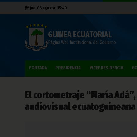
jue. 06 agosto, 15:40
GUINEA ECUATORIAL
Página Web Institucional del Gobierno
PORTADA
PRESIDENCIA
VICEPRESIDENCIA
GO
El cortometraje “María Adá”,
audiovisual ecuatoguineana