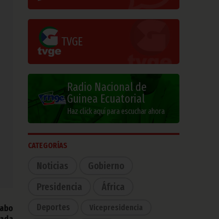
TVGE
Radio Nacional de
Guinea Ecuatorial
Haz click aquí para escuchar ahora
CATEGORÍAS
Noticias
Gobierno
Presidencia
África
Deportes
Vicepresidencia
labo
lada