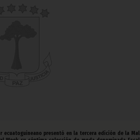
r ecuatoguineano presentó en la tercera edición de la Ma
onal Week su séptima colección de moda denominada Esca