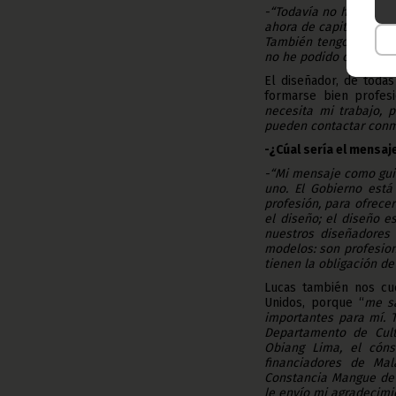
-“Todavía no he comerc
ahora de capital sufici
También tengo que enc
no he podido comerciali
El diseñador, de toda
formarse bien profesi
necesita mi trabajo, 
pueden contactar conmi
-¿Cúal sería el mensaj
-“Mi mensaje como gui
uno. El Gobierno está
profesión, para ofrecer
el diseño; el diseño e
nuestros diseñadores
modelos: son profesiona
tienen la obligación de
Lucas también nos cu
Unidos, porque “
me sa
importantes para mí. 
Departamento de Cultu
Obiang Lima, el cón
financiadores de Mal
Constancia Mangue de 
le envío mi agradecimi