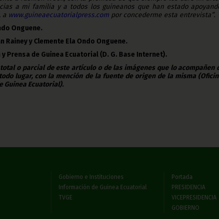
racias a mi familia y a todos los guineanos que han estado apoyand
, a
www.guineaecuatorialpress.com
por concederme esta entrevista”.
Ondo Onguene.
 Rainey y Clemente Ela Ondo Onguene.
 y Prensa de Guinea Ecuatorial (D. G. Base Internet).
 total o parcial de este artículo o de las imágenes que lo acompañen
todo lugar, con la mención de la fuente de origen de la misma (Ofici
e Guinea Ecuatorial).
Gobierno e Instituciones
Portada
Información de Guinea Ecuatorial
PRESIDENCIA
TVGE
VICEPRESIDENCIA
GOBIERNO