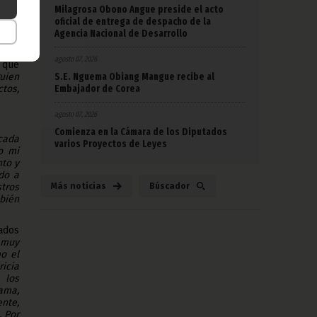
Milagrosa Obono Angue preside el acto
pongo
oficial de entrega de despacho de la
dios.
Agencia Nacional de Desarrollo
 eso
a”.
agosto 07, 2026
 que
S.E. Nguema Obiang Mangue recibe al
uien
Embajador de Corea
tos,
agosto 07, 2026
Comienza en la Cámara de los Diputados
cada
varios Proyectos de Leyes
o mi
nto y
ido a
Más noticias
Búscador
tros
mbién
ados
 muy
o el
icia
 los
ama,
nte,
. Por