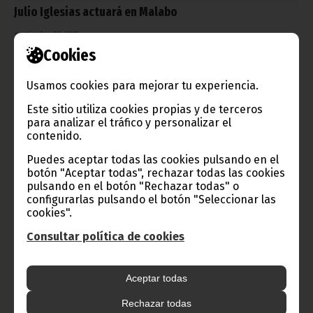
Julio Iglesias actuará en Malabo
septiembre 06, 2012
Cookies
La población de la capital espera con emoción la actuación del
gran cantante español, anunciada a través de miles de carteles
que pueblan la ciudad. La gran cita se espera para el 8 de
Usamos cookies para mejorar tu experiencia.
octubre.
Este sitio utiliza cookies propias y de terceros
Noticias
Cultura
para analizar el tráfico y personalizar el
contenido.
Puedes aceptar todas las cookies pulsando en el
botón "Aceptar todas", rechazar todas las cookies
pulsando en el botón "Rechazar todas" o
configurarlas pulsando el botón "Seleccionar las
cookies".
Consultar política de cookies
Aceptar todas
Rechazar todas