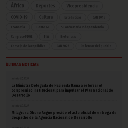
África
Deportes
Vicepresidencia
COVID-19
Cultura
Estadísticas
CAN 2015
Economía
Gente GE
50 Aniversario Independencia
CongresoPDGE
FIJA
Bielorrusia
Consejo de la república
CAN 2025
Defensor del pueblo
ÚLTIMAS NOTICIAS
agosto 07, 2026
La Ministra Delegada de Hacienda llama a reforzar el
compromiso institucional para impulsar el Plan Nacional de
Desarrollo
agosto 07, 2026
Milagrosa Obono Angue preside el acto oficial de entrega de
despacho de la Agencia Nacional de Desarrollo
agosto 07, 2026