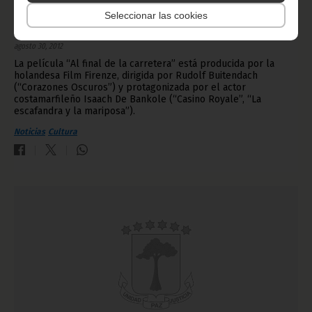
Se rueda en Guinea Ecuatorial un largometraje
Seleccionar las cookies
internacional
agosto 30, 2012
La película “Al final de la carretera” está producida por la
holandesa Film Firenze, dirigida por Rudolf Buitendach
(“Corazones Oscuros”) y protagonizada por el actor
costamarfileño Isaach De Bankole (“Casino Royale”, “La
escafandra y la mariposa”).
Noticias
Cultura