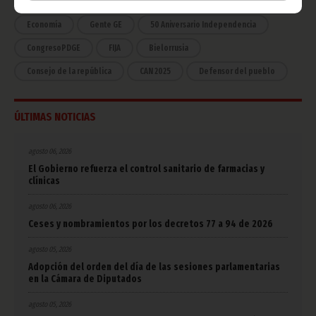
Estadísticas
CAN 2015
Economía
Gente GE
50 Aniversario Independencia
CongresoPDGE
FIJA
Bielorrusia
Consejo de la república
CAN 2025
Defensor del pueblo
ÚLTIMAS NOTICIAS
agosto 06, 2026
El Gobierno refuerza el control sanitario de farmacias y
clínicas
agosto 06, 2026
Ceses y nombramientos por los decretos 77 a 94 de 2026
agosto 05, 2026
Adopción del orden del día de las sesiones parlamentarias
en la Cámara de Diputados
agosto 05, 2026