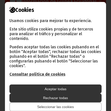
Información de Guinea Ecuatorial
Cookies
Usamos cookies para mejorar tu experiencia.
TVGE
Este sitio utiliza cookies propias y de terceros
para analizar el tráfico y personalizar el
contenido.
Puedes aceptar todas las cookies pulsando en el
Radio Nacional de Guinea
botón "Aceptar todas", rechazar todas las cookies
Ecuatorial
pulsando en el botón "Rechazar todas" o
configurarlas pulsando el botón "Seleccionar las
Haz click aquí para escuchar ahora
cookies".
Consultar política de cookies
CATEGORÍAS
Aceptar todas
Noticias
Gobierno
Presidencia
Rechazar todas
África
Deportes
Vicepresidencia
Seleccionar las cookies
COVID-19
Cultura