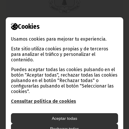
Cookies
Presentaciones de la Agencia Mogue
diciembre 31, 2012
Usamos cookies para mejorar tu experiencia.
El pasado miércoles 19, tuvo lugar en la Casa Club del Hotel
Este sitio utiliza cookies propias y de terceros
Sofitel Malabo Sipopo Le Golf el acto de presentación de la
revista y de la página web de la agencia.
para analizar el tráfico y personalizar el
contenido.
Noticias
Cultura
Puedes aceptar todas las cookies pulsando en el
botón "Aceptar todas", rechazar todas las cookies
pulsando en el botón "Rechazar todas" o
configurarlas pulsando el botón "Seleccionar las
cookies".
Consultar política de cookies
Aceptar todas
Rechazar todas