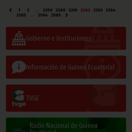
‹
1
2
...
2259
2260
2261
2262
2263
2264
›
2265
...
2584
2585
Gobierno e Instituciones
Información de Guinea Ecuatorial
TVGE
Radio Nacional de Guinea