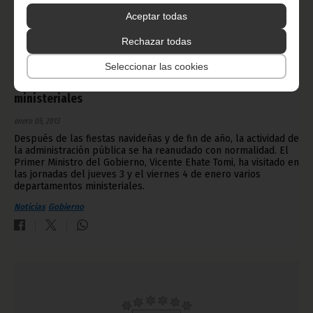
Aceptar todas
Rechazar todas
Seleccionar las cookies
El Primer Ministro visita varios departamentos
ministeriales
enero 05, 2013
Después de las fiestas navideñas y de fin de año, la actividad de
la administración pública se ha reanudado con normalidad. El
Primer Ministro del Gobierno, Vicente Ehate Tomi, ha visitado en
las jornadas del jueves 3 y el viernes 4 de enero varios
departamentos ministeriales.
Noticias
Gobierno