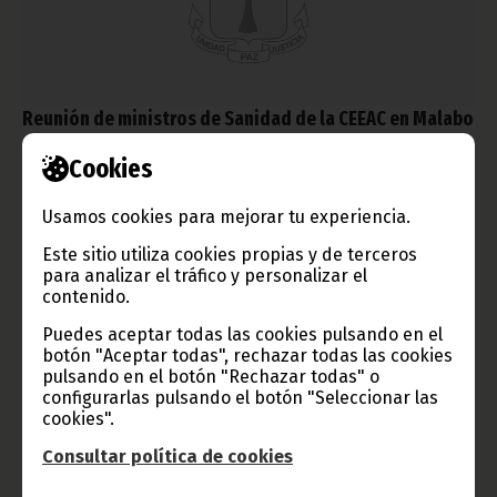
Reunión de ministros de Sanidad de la CEEAC en Malabo
enero 07, 2013
Cookies
Entre los próximos días 20-24 de enero se celebrará en
Malabo la 4ª Sesión Ordinaria de la Reunión del Consejo de
Usamos cookies para mejorar tu experiencia.
Ministros de Sanidad de los países de la Comunidad Económica
de los Estados de África Central (CEEAC) a los que, en esta
Este sitio utiliza cookies propias y de terceros
ocasión, se les unirán Benín y Costa de Marfil.
para analizar el tráfico y personalizar el
Noticias
contenido.
Puedes aceptar todas las cookies pulsando en el
botón "Aceptar todas", rechazar todas las cookies
pulsando en el botón "Rechazar todas" o
configurarlas pulsando el botón "Seleccionar las
cookies".
Consultar política de cookies