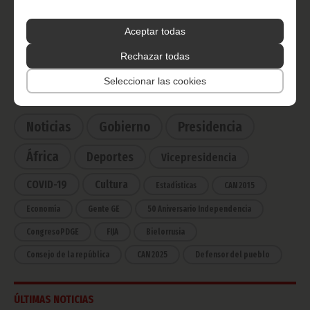
Radio Nacional de Guinea
Ecuatorial
Aceptar todas
Haz click aquí para escuchar ahora
Rechazar todas
Seleccionar las cookies
CATEGORÍAS
Noticias
Gobierno
Presidencia
África
Deportes
Vicepresidencia
COVID-19
Cultura
Estadísticas
CAN 2015
Economía
Gente GE
50 Aniversario Independencia
CongresoPDGE
FIJA
Bielorrusia
Consejo de la república
CAN 2025
Defensor del pueblo
ÚLTIMAS NOTICIAS