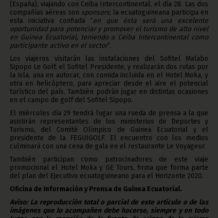
(España), viajando con Ceiba Intercontinental, el día 28. Las dos
compañías aéreas son
sponsors
; la ecuatoguineana participa en
esta iniciativa confiada “
en que ésta será una excelente
oportunidad para potenciar y promover el turismo de alto nivel
en Guinea Ecuatorial, teniendo a Ceiba Intercontinental como
participante activo en el sector
”.
Los viajeros visitarán las instalaciones del Sofitel Malabo
Sipopo Le Golf, el Sofitel Presidente, y realizarán dos rutas por
la isla, una en autocar, con comida incluida en el Hotel Moka, y
otra en helicóptero, para apreciar desde el aire el potencial
turístico del país. También podrán jugar en distintas ocasiones
en el campo de golf del Sofitel Sipopo.
El miércoles día 29 tendrá lugar una rueda de prensa a la que
asistirán representantes de los ministerios de Deportes y
Turismo, del Comité Olímpico de Guinea Ecuatorial y el
presidente de la FEGUIGOLF. El encuentro con los medios
culminará con una cena de gala en el restaurante Le Voyageur.
También participan como patrocinadores de este viaje
promocional el Hotel Moka y GE Tours, firma que forma parte
del plan del Ejecutivo ecuatoguineano para el Horizonte 2020.
Oficina de Información y Prensa de Guinea Ecuatorial.
Aviso: La reproducción total o parcial de este artículo o de las
imágenes que lo acompañen debe hacerse, siempre y en todo