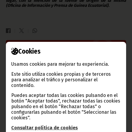
lugar, con la mención de la fuente de origen de la misma
(Oficina de Información y Prensa de Guinea Ecuatorial).
Cookies
Gobierno e Instituciones
Usamos cookies para mejorar tu experiencia.
Este sitio utiliza cookies propias y de terceros
Información de Guinea Ecuatorial
para analizar el tráfico y personalizar el
contenido.
Puedes aceptar todas las cookies pulsando en el
botón "Aceptar todas", rechazar todas las cookies
pulsando en el botón "Rechazar todas" o
TVGE
configurarlas pulsando el botón "Seleccionar las
cookies".
Consultar política de cookies