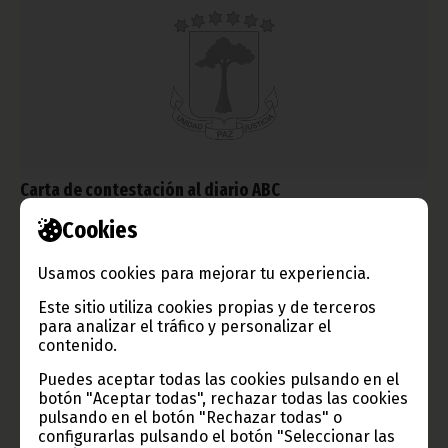
Carta de contestación al diario ABC
diciembre 28, 2012
Cookies
El Ministro de Información, Prensa y Radio se dirige al diario
español “ABC” en contestación a un artículo crítico y carente
Usamos cookies para mejorar tu experiencia.
de datos objetivos sobre la construcción de Oyala. Publicamos
el texto completo de esta carta, en la que el ministro ofrece
Este sitio utiliza cookies propias y de terceros
información que el diario omite.
para analizar el tráfico y personalizar el
contenido.
Noticias
Gobierno
Puedes aceptar todas las cookies pulsando en el
botón "Aceptar todas", rechazar todas las cookies
pulsando en el botón "Rechazar todas" o
configurarlas pulsando el botón "Seleccionar las