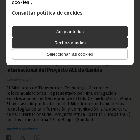
cookies".
Consultar política de cookies
Aceptar todas
Rechazar todas
Seleccionar las cookies
El Ministerio de Transportes asiste a la inauguración
internacional del Proyecto ACE de Gambia
diciembre 27, 2012
El Ministerio de Transportes, Tecnología, Correos y
Telecomunicaciones, representado por una delegación
encabezada por el Secretario de Estado Carmelo Martín Modu
Ebuka, asistió por invitación del Ministerio gambiano de las
Tecnologías de la Información y Comunicación, a la apertura
oficial internacional del Proyecto Africa Coast To Europe (ACE),
que tuvo lugar el día 19 en Banjul (Gambia).
Noticias
Gobierno