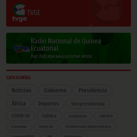
TVGE
Radio Nacional de Guinea
Ecuatorial
Haz click aquí para escuchar ahora
CATEGORÍAS
Noticias
Gobierno
Presidencia
África
Deportes
Vicepresidencia
COVID-19
Cultura
Estadísticas
CAN 2015
Economía
Gente GE
50 Aniversario Independencia
CongresoPDGE
FIJA
Bielorrusia