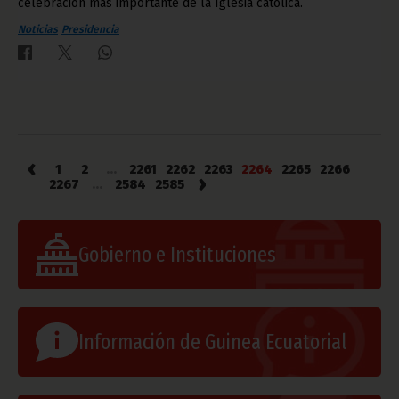
celebración más importante de la Iglesia católica.
Noticias
Presidencia
‹
1
2
...
2261
2262
2263
2264
2265
2266
›
2267
...
2584
2585
Gobierno e Instituciones
Información de Guinea Ecuatorial