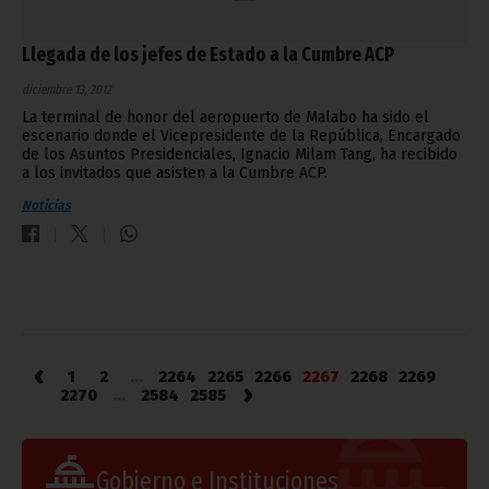
Llegada de los jefes de Estado a la Cumbre ACP
diciembre 13, 2012
La terminal de honor del aeropuerto de Malabo ha sido el
escenario donde el Vicepresidente de la República, Encargado
de los Asuntos Presidenciales, Ignacio Milam Tang, ha recibido
a los invitados que asisten a la Cumbre ACP.
Noticias
‹
1
2
...
2264
2265
2266
2267
2268
2269
›
2270
...
2584
2585
Gobierno e Instituciones