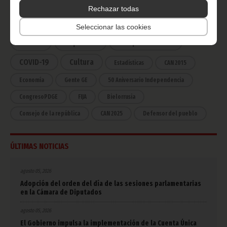
Rechazar todas
Noticias
Gobierno
Presidencia
Seleccionar las cookies
África
Deportes
Vicepresidencia
COVID-19
Cultura
Estadísticas
CAN 2015
Economía
Gente GE
50 Aniversario Independencia
CongresoPDGE
FIJA
Bielorrusia
Consejo de la república
CAN 2025
Defensor del pueblo
ÚLTIMAS NOTICIAS
agosto 05, 2026
Adopción del orden del día de las sesiones parlamentarias
en la Cámara de Diputados
agosto 05, 2026
El Gobierno impulsa la implementación de la Cuenta Única