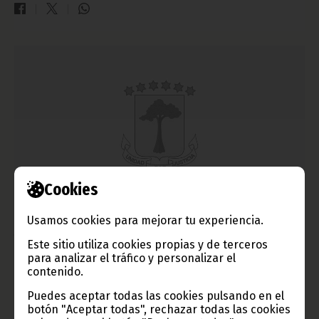
Cookies
Nuevo complejo turístico en Bata: La Corisqueña
Usamos cookies para mejorar tu experiencia.
junio 14, 2011
Este sitio utiliza cookies propias y de terceros
El Secretario de Estado para Turismo, José Mba Obama, visitó
para analizar el tráfico y personalizar el
en la ciudad de Bata un nuevo establecimiento turístico de
contenido.
categoría "A": La Corisqueña. El hotel cuenta con instalaciones
modernas y reúne todas las exigencias marcadas por el
Puedes aceptar todas las cookies pulsando en el
Departamento de Información y Turismo.
botón "Aceptar todas", rechazar todas las cookies
Noticias