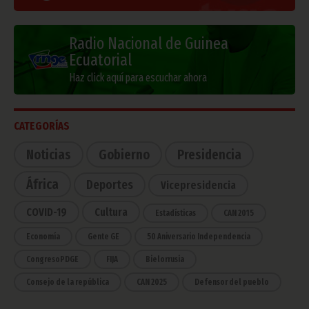
Radio Nacional de Guinea
Ecuatorial
Haz click aquí para escuchar ahora
CATEGORÍAS
Noticias
Gobierno
Presidencia
África
Deportes
Vicepresidencia
COVID-19
Cultura
Estadísticas
CAN 2015
Economía
Gente GE
50 Aniversario Independencia
CongresoPDGE
FIJA
Bielorrusia
Consejo de la república
CAN 2025
Defensor del pueblo