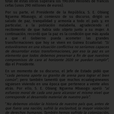
total de estas obras superará los 190.000 millones de francos
cefas (unos 290 millones de euros).
Por su parte, el Presidente de la República, S. E. Obiang
Nguema Mbasogo, al comienzo de su discurso, dirigió un
saludo de paz, tranquilidad y armonía a todo el país y, en
particular, a la población malabeña, agradeciendo el
recibimiento de que había sido objeto junto a su mujer. A
continuación, recordó que la paz es la condición que más ayuda
a que el Gobierno pueda acometer las grandes
transformaciones que hoy se viven en Guinea Ecuatorial:
“Si
estuviéramos en una situación conflictiva no seríamos capaces
de desarrollar estas transformaciones, por eso la paz es un
elemento que todos debemos preservar a fin de que nuestros
compromisos de cara al horizonte 2020 se puedan cumplir”
,
dijo el Presidente.
En un momento de su discurso, el Jefe de Estado pidió que
“
cada persona aporte su granito de arena para lograr el bien
común
”; pero también lamentó que muchos ecuatoguineanos
siguiesen viviendo en una época que pertenece a veinte años
atrás. Por ello, S. E. Obiang Nguema Mbasogo apeló
“al
esfuerzo moral de cada uno para alcanzar el mismo nivel que
corresponde al desarrollo material de nuestro país”.
“
No debemos olvidar la historia de nuestro país que, antes de
que fuera una nación, sufrió la esclavitud, la mayor violación
de derechos humanos. También hemos sufrido la colonización,