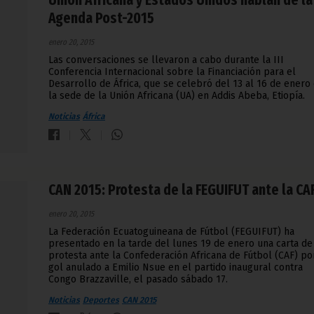
Unión Africana y Estados Unidos hablan de la
Agenda Post-2015
enero 20, 2015
Las conversaciones se llevaron a cabo durante la III
Conferencia Internacional sobre la Financiación para el
Desarrollo de África, que se celebró del 13 al 16 de enero
la sede de la Unión Africana (UA) en Addis Abeba, Etiopía.
Noticias
África
CAN 2015: Protesta de la FEGUIFUT ante la CA
enero 20, 2015
La Federación Ecuatoguineana de Fútbol (FEGUIFUT) ha
presentado en la tarde del lunes 19 de enero una carta de
protesta ante la Confederación Africana de Fútbol (CAF) po
gol anulado a Emilio Nsue en el partido inaugural contra
Congo Brazzaville, el pasado sábado 17.
Noticias
Deportes
CAN 2015