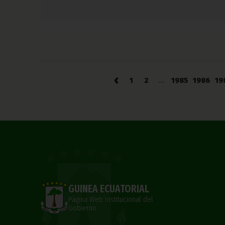
‹
1
2
...
1985
1986
19
GUINEA ECUATORIAL
Página Web Institucional del
Gobierno