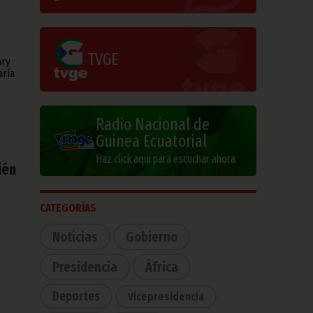
TVGE
ary
aría
Radio Nacional de
Guinea Ecuatorial
Haz click aquí para escuchar ahora
ién
CATEGORÍAS
Noticias
Gobierno
Presidencia
África
Deportes
Vicepresidencia