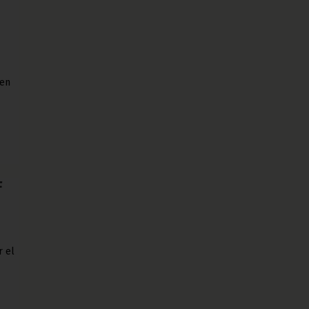
 en
F
r el