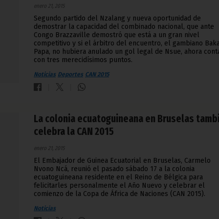
enero 21, 2015
Segundo partido del Nzalang y nueva oportunidad de
demostrar la capacidad del combinado nacional, que ante
Congo Brazzaville demostró que está a un gran nivel
competitivo y si el árbitro del encuentro, el gambiano Bak
Papa, no hubiera anulado un gol legal de Nsue, ahora cont
con tres merecidísimos puntos.
Noticias
Deportes
CAN 2015
La colonia ecuatoguineana en Bruselas tamb
celebra la CAN 2015
enero 21, 2015
El Embajador de Guinea Ecuatorial en Bruselas, Carmelo
Nvono Ncá, reunió el pasado sábado 17 a la colonia
ecuatoguineana residente en el Reino de Bélgica para
felicitarles personalmente el Año Nuevo y celebrar el
comienzo de la Copa de África de Naciones (CAN 2015).
Noticias