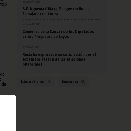
agosto 07, 2026
ntes
S.E. Nguema Obiang Mangue recibe al
Embajador de Corea
agosto 07, 2026
Comienza en la Cámara de los Diputados
varios Proyectos de Leyes
agosto 07, 2026
Rusia ha expresado su satisfacción por el
excelente estado de las relaciones
bilaterales
ndo
o
Más noticias
Búscador
o de
na