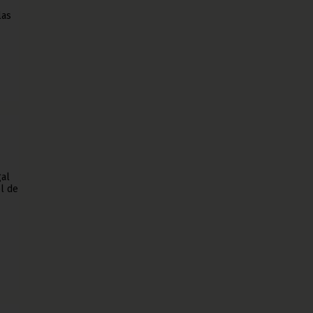
las
gal
l de