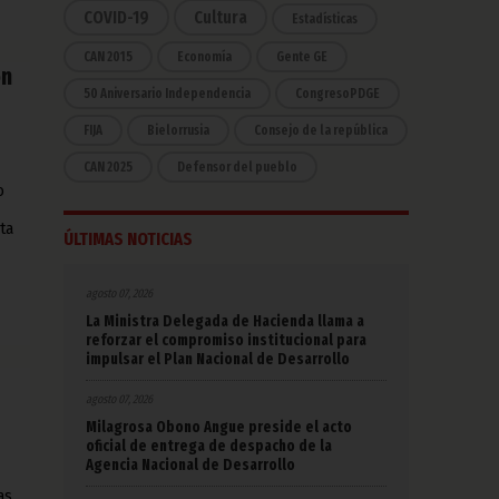
COVID-19
Cultura
Estadísticas
CAN 2015
Economía
Gente GE
ón
50 Aniversario Independencia
CongresoPDGE
FIJA
Bielorrusia
Consejo de la república
CAN 2025
Defensor del pueblo
o
ta
ÚLTIMAS NOTICIAS
agosto 07, 2026
La Ministra Delegada de Hacienda llama a
reforzar el compromiso institucional para
impulsar el Plan Nacional de Desarrollo
agosto 07, 2026
Milagrosa Obono Angue preside el acto
oficial de entrega de despacho de la
Agencia Nacional de Desarrollo
as