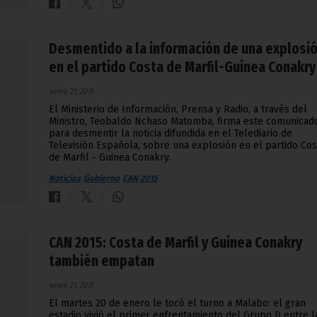
Desmentido a la información de una explosi
en el partido Costa de Marfil-Guinea Conakry
enero 21, 2015
El Ministerio de Información, Prensa y Radio, a través del
Ministro, Teobaldo Nchaso Matomba, firma este comunicad
para desmentir la noticia difundida en el Telediario de
Televisión Española, sobre una explosión en el partido Cos
de Marfil - Guinea Conakry.
Noticias
Gobierno
CAN 2015
CAN 2015: Costa de Marfil y Guinea Conakry
también empatan
enero 21, 2015
El martes 20 de enero le tocó el turno a Malabo: el gran
estadio vivió el primer enfrentamiento del Grupo D entre l