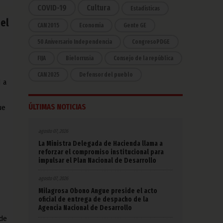
COVID-19
Cultura
Estadísticas
del
CAN 2015
Economía
Gente GE
50 Aniversario Independencia
CongresoPDGE
FIJA
Bielorrusia
Consejo de la república
CAN 2025
Defensor del pueblo
N a
ÚLTIMAS NOTICIAS
ue
agosto 07, 2026
La Ministra Delegada de Hacienda llama a
reforzar el compromiso institucional para
impulsar el Plan Nacional de Desarrollo
agosto 07, 2026
Milagrosa Obono Angue preside el acto
oficial de entrega de despacho de la
Agencia Nacional de Desarrollo
 de