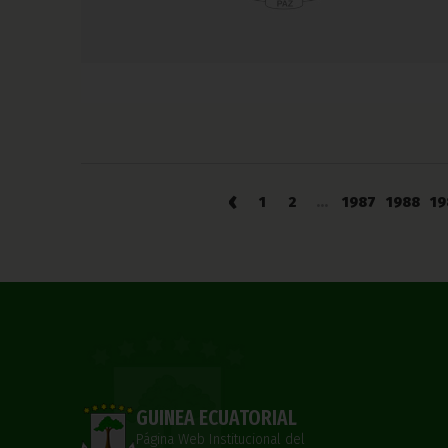
‹
1
2
...
1987
1988
19
GUINEA ECUATORIAL
Página Web Institucional del