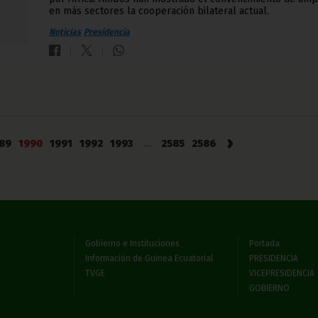
en más sectores la cooperación bilateral actual.
Noticias
Presidencia
›
89
1990
1991
1992
1993
...
2585
2586
Gobierno e Instituciones
Portada
Información de Guinea Ecuatorial
PRESIDENCIA
TVGE
VICEPRESIDENCIA
GOBIERNO