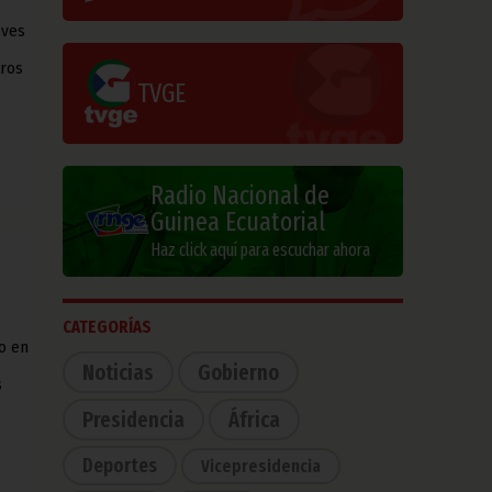
eves
tros
TVGE
Radio Nacional de
Guinea Ecuatorial
Haz click aquí para escuchar ahora
CATEGORÍAS
o en
Noticias
Gobierno
s
Presidencia
África
Deportes
Vicepresidencia