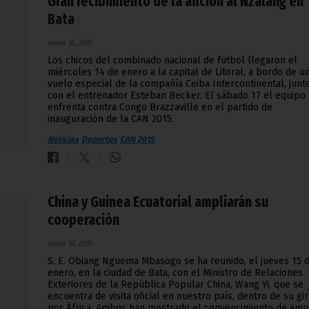
Gran recibimiento de la afición al Nzalang en
Bata
enero 16, 2015
Los chicos del combinado nacional de fútbol llegaron el
miércoles 14 de enero a la capital de Litoral, a bordo de u
vuelo especial de la compañía Ceiba Intercontinental, junt
con el entrenador Esteban Becker. El sábado 17 el equipo
enfrenta contra Congo Brazzaville en el partido de
inauguración de la CAN 2015.
Noticias
Deportes
CAN 2015
China y Guinea Ecuatorial ampliarán su
cooperación
enero 16, 2015
S. E. Obiang Nguema Mbasogo se ha reunido, el jueves 15 
enero, en la ciudad de Bata, con el Ministro de Relaciones
Exteriores de la República Popular China, Wang Yi, que se
encuentra de visita oficial en nuestro país, dentro de su gir
por África. Ambos han mostrado el convencimiento de amp