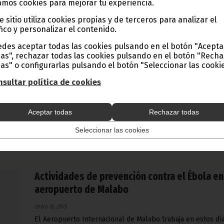
mos cookies para mejorar tu experiencia.
e sitio utiliza cookies propias y de terceros para analizar el
fico y personalizar el contenido.
Apertura del nuevo Año Judicial 2015
des aceptar todas las cookies pulsando en el botón "Acepta
as", rechazar todas las cookies pulsando en el botón "Rech
enero 17, 2015
as" o configurarlas pulsando el botón "Seleccionar las cookie
La ceremonia se llevó a cabo en Bata, con la Presidencia d
Jefe de Estado, que ha reiterado la necesidad de que el
sultar política de cookies
personal de justicia se implique en el cambio de mentalida
en la educación de la población, para el conocimiento de l
disposiciones legales.
Aceptar todas
Rechazar todas
Noticias
Presidencia
Seleccionar las cookies
Actividades de prevención contra el Ébola en
aeropuerto de Malabo
enero 16, 2015
El Aeropuerto Internacional de Malabo trabaja en estos dí