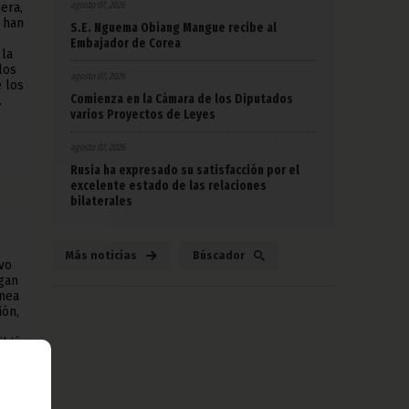
agosto 07, 2026
era,
 han
S.E. Nguema Obiang Mangue recibe al
Embajador de Corea
 la
los
agosto 07, 2026
e los
Comienza en la Cámara de los Diputados
.
varios Proyectos de Leyes
agosto 07, 2026
Rusia ha expresado su satisfacción por el
excelente estado de las relaciones
bilaterales
Más noticias
Búscador
vo
gan
inea
ión,
ibió
cual
ís.