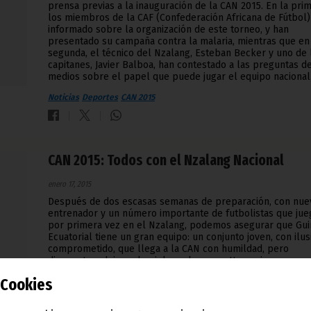
prensa previas a la inauguración de la CAN 2015. En la prim
los miembros de la CAF (Confederación Africana de Fútbol)
informado sobre la organización de este torneo, y han
presentado su campaña contra la malaria, mientras que en
segunda, el técnico del Nzalang, Esteban Becker y uno de 
capitanes, Javier Balboa, han contestado a las preguntas d
medios sobre el papel que puede jugar el equipo nacional
Noticias
Deportes
CAN 2015
CAN 2015: Todos con el Nzalang Nacional
enero 17, 2015
Después de dos escasas semanas de preparación, con nue
entrenador y un número importante de futbolistas que jue
por primera vez en el Nzalang, podemos asegurar que Gu
Ecuatorial tiene un gran equipo: un conjunto joven, con ilus
comprometido, que llega a la CAN con humildad, pero
dispuesto a dejarse la piel en el campo. Un equipo que rec
la visita del Ministro de Juventud y Deportes, Francisco Pas
Cookies
Obama, que instó a jugar sin miedo y a darlo todo por el pa
Noticias
Deportes
CAN 2015