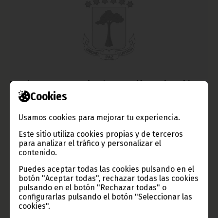
La Primera Dama, testigo de excepción en el partido
contra Senegal
Cookies
enero 30, 2012
Usamos cookies para mejorar tu experiencia.
La gran victoria del encuentro del Nzalang contra Senegal tuvo
un testigo de excepción: la Primera Dama, Constancia Mangue
Este sitio utiliza cookies propias y de terceros
que, con su presencia transmitió la suerte a los once del
para analizar el tráfico y personalizar el
combinado nacional.
contenido.
Noticias
Deportes
Puedes aceptar todas las cookies pulsando en el
botón "Aceptar todas", rechazar todas las cookies
pulsando en el botón "Rechazar todas" o
configurarlas pulsando el botón "Seleccionar las
cookies".