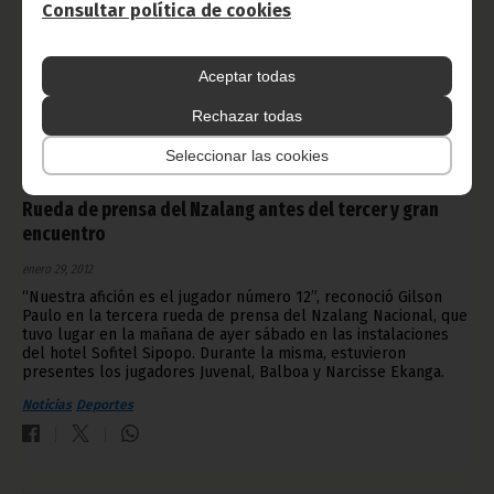
Consultar política de cookies
Aceptar todas
Rechazar todas
Seleccionar las cookies
Rueda de prensa del Nzalang antes del tercer y gran
encuentro
enero 29, 2012
“Nuestra afición es el jugador número 12”, reconoció Gilson
Paulo en la tercera rueda de prensa del Nzalang Nacional, que
tuvo lugar en la mañana de ayer sábado en las instalaciones
del hotel Sofitel Sipopo. Durante la misma, estuvieron
presentes los jugadores Juvenal, Balboa y Narcisse Ekanga.
Noticias
Deportes