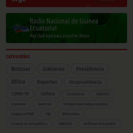
Radio Nacional de Guinea
Ecuatorial
Haz click aquí para escuchar ahora
CATEGORÍAS
Noticias
Gobierno
Presidencia
África
Deportes
Vicepresidencia
COVID-19
Cultura
Estadísticas
CAN 2015
Economía
Gente GE
50 Aniversario Independencia
CongresoPDGE
FIJA
Bielorrusia
Consejo de la república
CAN 2025
Defensor del pueblo