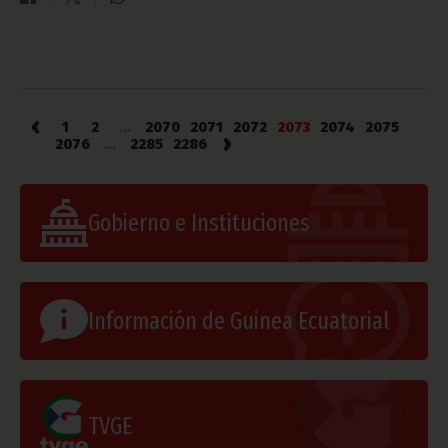
‹
1
2
...
2070
2071
2072
2073
2074
2075
›
2076
...
2285
2286
Gobierno e Instituciones
Información de Guinea Ecuatorial
TVGE