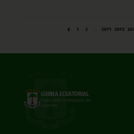
‹
1
2
...
2071
2072
20
GUINEA ECUATORIAL
Página Web Institucional del
Gobierno