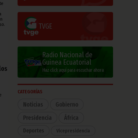
te
a
án
TVGE
so.
Radio Nacional de
Guinea Ecuatorial
los
Haz click aquí para escuchar ahora
CATEGORÍAS
e
Noticias
Gobierno
Presidencia
África
Deportes
Vicepresidencia