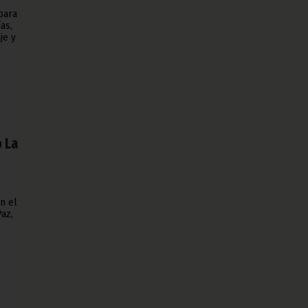
para
as,
je y
n
o La
n el
az,