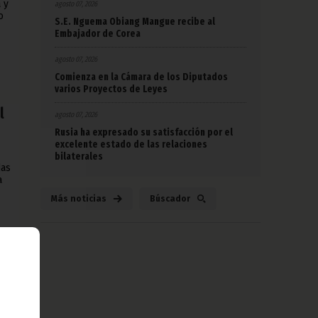
 y
agosto 07, 2026
o
S.E. Nguema Obiang Mangue recibe al
Embajador de Corea
agosto 07, 2026
Comienza en la Cámara de los Diputados
varios Proyectos de Leyes
l
agosto 07, 2026
Rusia ha expresado su satisfacción por el
excelente estado de las relaciones
bilaterales
das
a
Más noticias
Búscador
ivo