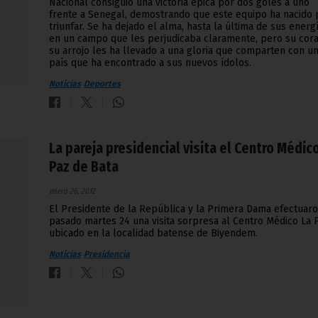
Nacional consiguió una victoria épica por dos goles a uno
frente a Senegal, demostrando que este equipo ha nacido 
triunfar. Se ha dejado el alma, hasta la última de sus energí
en un campo que les perjudicaba claramente, pero su cora
su arrojo les ha llevado a una gloria que comparten con u
país que ha encontrado a sus nuevos ídolos.
Noticias
Deportes
La pareja presidencial visita el Centro Médic
Paz de Bata
enero 26, 2012
El Presidente de la República y la Primera Dama efectuaro
pasado martes 24 una visita sorpresa al Centro Médico La P
ubicado en la localidad batense de Biyendem.
Noticias
Presidencia