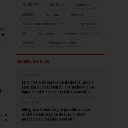
COVID-19
Cultura
Estadísticas
CAN 2015
Economía
Gente GE
50 Aniversario Independencia
CongresoPDGE
efe
FIJA
Bielorrusia
Consejo de la república
nde
as a
CAN 2025
Defensor del pueblo
ÚLTIMAS NOTICIAS
agosto 07, 2026
La Ministra Delegada de Hacienda llama a
reforzar el compromiso institucional para
r
impulsar el Plan Nacional de Desarrollo
agosto 07, 2026
Milagrosa Obono Angue preside el acto
oficial de entrega de despacho de la
s en
Agencia Nacional de Desarrollo
ción.