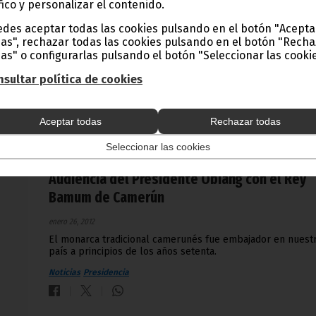
de la Unión Africana
fico y personalizar el contenido.
des aceptar todas las cookies pulsando en el botón "Acepta
enero 27, 2012
as", rechazar todas las cookies pulsando en el botón "Rech
En su discurso, el Presidente de la Comisión, Jean Ping, vol
as" o configurarlas pulsando el botón "Seleccionar las cookie
hacer un llamamiento por la unidad en la institución.
sultar política de cookies
Noticias
Aceptar todas
Rechazar todas
Seleccionar las cookies
Audiencia del Presidente Obiang con el Rey
Bamum de Camerún
enero 26, 2012
El monarca tradicional camerunés fue embajador en nuest
país a principios de los años setenta.
Noticias
Presidencia