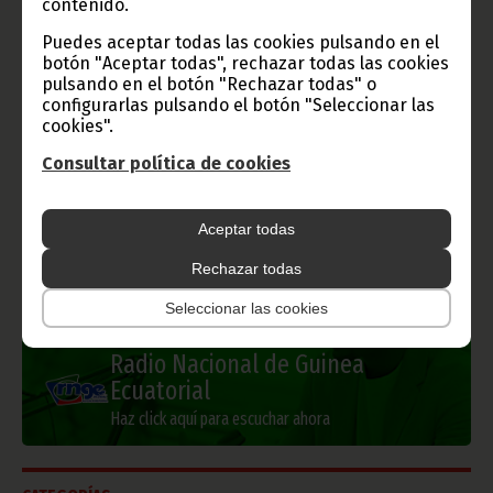
contenido.
Gobierno e Instituciones
Puedes aceptar todas las cookies pulsando en el
botón "Aceptar todas", rechazar todas las cookies
pulsando en el botón "Rechazar todas" o
configurarlas pulsando el botón "Seleccionar las
cookies".
Información de Guinea Ecuatorial
Consultar política de cookies
Aceptar todas
TVGE
Rechazar todas
Seleccionar las cookies
Radio Nacional de Guinea
Ecuatorial
Haz click aquí para escuchar ahora