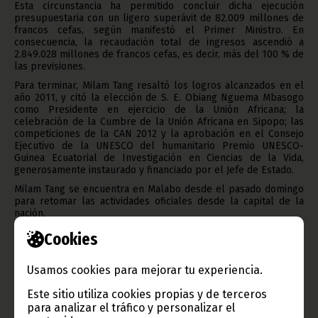
Esta circunstancia ha permitido concluir dicha ejecución
presupuestaria con un ligero superávit de 82.009 millones de
francos cefas, según manifestó el Primer Ministro. En
consecuencia, la recaudación total de ingresos ascendió a
2.849.028 millones de francos cefas, es decir, más del 100 % de
las previsiones.
Para terminar, Milam Tang resaltó los logros alcanzados en el
año 2011, y citó la elección de S. E. Obiang Nguema Mbasogo
como Presidente en ejercicio de la Unión Africana; la
celebración de la Cumbre de la Unión Africana en Sipopo; las
competiciones de la CAN 2012 y la aprobación en el Consejo
Ejecutivo de la UNESCO del humanitario Premio UNESCO-
Guinea Ecuatorial de Investigación en Ciencias de la Vida,
generosamente instaurado y financiado por el Jefe de Estado.
Milam Tang se encuentra en Malabo desde el pasado domingo
para retomar las actividades oficiales desde la capital de la
nación.
Texto: Luis Felipe Rondo (G. P. Primer Ministro).
Cookies
Foto: Archivo.
Usamos cookies para mejorar tu experiencia.
Oficina de Información y Prensa de Guinea Ecuatorial.
Este sitio utiliza cookies propias y de terceros
para analizar el tráfico y personalizar el