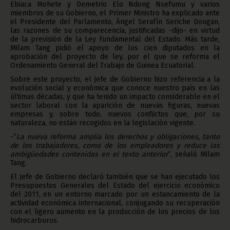
Ebiaca Mohete y Demetrio Elo Ndong Nsefumu y varios
miembros de su Gobierno, el Primer Ministro ha explicado ante
el Presidente del Parlamento, Ángel Serafín Seriche Dougan,
las razones de su comparecencia, justificadas -dijo- en virtud
de la previsión de la Ley Fundamental del Estado. Más tarde,
Milam Tang pidió el apoyo de los cien diputados en la
aprobación del proyecto de ley, por el que se reforma el
Ordenamiento General del Trabajo de Guinea Ecuatorial.
Sobre este proyecto, el Jefe de Gobierno hizo referencia a la
evolución social y económica que conoce nuestro país en las
últimas décadas, y que ha tenido un impacto considerable en el
sector laboral con la aparición de nuevas figuras, nuevas
empresas y, sobre todo, nuevos conflictos que, por su
naturaleza, no están recogidos en la legislación vigente.
-“
La nueva reforma amplía los derechos y obligaciones, tanto
de los trabajadores, como de los empleadores y reduce las
ambigüedades contenidas en el texto anterior
”, señaló Milam
Tang.
El Jefe de Gobierno declaró también que se han ejecutado los
Presupuestos Generales del Estado del ejercicio económico
del 2011, en un entorno marcado por un estancamiento de la
actividad económica internacional, conjugando su recuperación
con el ligero aumento en la producción de los precios de los
hidrocarburos.