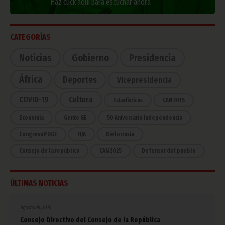
Haz click aquí para escuchar ahora
CATEGORÍAS
Noticias
Gobierno
Presidencia
África
Deportes
Vicepresidencia
COVID-19
Cultura
Estadísticas
CAN 2015
Economía
Gente GE
50 Aniversario Independencia
CongresoPDGE
FIJA
Bielorrusia
Consejo de la república
CAN 2025
Defensor del pueblo
ÚLTIMAS NOTICIAS
agosto 08, 2026
Consejo Directivo del Consejo de la República