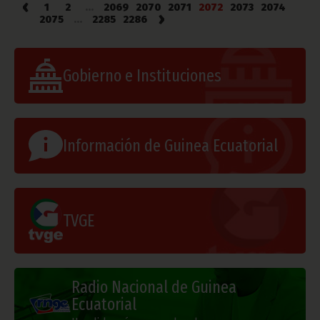
‹
1
2
...
2069
2070
2071
2072
2073
2074
›
2075
...
2285
2286
Gobierno e Instituciones
Información de Guinea Ecuatorial
TVGE
Radio Nacional de Guinea
Ecuatorial