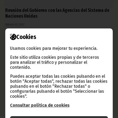
Reunión del Gobierno con las Agencias del Sistema de
Naciones Unidas
febrero 01, 2012
En la ciudad de Ebebiyin se han iniciado los trabajos de análisis
Cookies
y validación del Plan de Asistencia de las Naciones Unidas para
el Desarrollo con el Gobierno de Guinea Ecuatorial, en vigor
para el periodo 2013-2017.
Usamos cookies para mejorar tu experiencia.
Noticias
Gobierno
Este sitio utiliza cookies propias y de terceros
para analizar el tráfico y personalizar el
contenido.
Puedes aceptar todas las cookies pulsando en el
botón "Aceptar todas", rechazar todas las cookies
pulsando en el botón "Rechazar todas" o
configurarlas pulsando el botón "Seleccionar las
cookies".
Consultar política de cookies