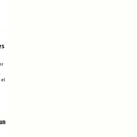
es
er
y
 el
 un