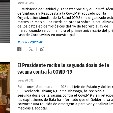
marzo 16, 2021
El Ministerio de Sanidad y Bienestar Social y el Comité Técn
de Vigilancia y Respuesta a la Covid-19, apoyado por la
Organización Mundial de la Salud (OMS), ha organizado est
martes 16 marzo, una rueda de prensa sobre la actualizaci
de los datos epidemiológicos del 14 de febrero al 15 de
marzo, cuando se conmemora el primer aniversario del pr
caso de Coronavirus en nuestro país.
Noticias
COVID-19
El Presidente recibe la segunda dosis de la
vacuna contra la COVID-19
marzo 08, 2021
Este lunes, 8 de marzo de 2021, el Jefe de Estado y Gobier
Su Excelencia Obiang Nguema Mbasogo, ha recibido su
segunda dosis de la vacuna contra el Covid-19 y en relació
las explosiones de Bata ha informado que el Gobierno va a
convocar una reunión de emergencia para ver y analizar la
medidas a adoptar.