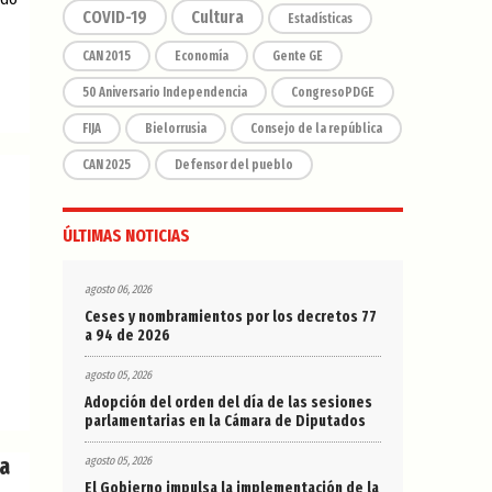
COVID-19
Cultura
Estadísticas
CAN 2015
Economía
Gente GE
50 Aniversario Independencia
CongresoPDGE
FIJA
Bielorrusia
Consejo de la república
CAN 2025
Defensor del pueblo
ÚLTIMAS NOTICIAS
agosto 06, 2026
Ceses y nombramientos por los decretos 77
a 94 de 2026
agosto 05, 2026
Adopción del orden del día de las sesiones
parlamentarias en la Cámara de Diputados
a
agosto 05, 2026
El Gobierno impulsa la implementación de la