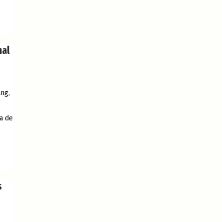
nal
ang,
a de
s