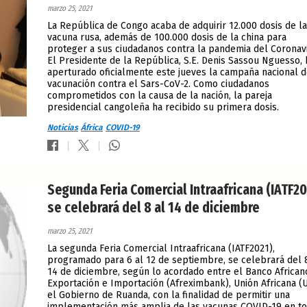
marzo 25, 2021
La República de Congo acaba de adquirir 12.000 dosis de la
vacuna rusa, además de 100.000 dosis de la china para
proteger a sus ciudadanos contra la pandemia del Coronavi
El Presidente de la República, S.E. Denis Sassou Nguesso, 
aperturado oficialmente este jueves la campaña nacional 
vacunación contra el Sars-CoV-2. Como ciudadanos
comprometidos con la causa de la nación, la pareja
presidencial cangoleña ha recibido su primera dosis.
Noticias
África
COVID-19
Segunda Feria Comercial Intraafricana (IATF20
se celebrará del 8 al 14 de diciembre
marzo 25, 2021
La segunda Feria Comercial Intraafricana (IATF2021),
programado para 6 al 12 de septiembre, se celebrará del 
14 de diciembre, según lo acordado entre el Banco African
Exportación e Importación (Afreximbank), Unión Africana (U
el Gobierno de Ruanda, con la finalidad de permitir una
implementación más amplia de las vacunas COVID-19 en t