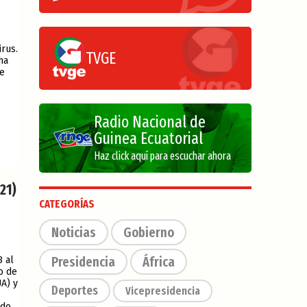
rus.
TVGE
ha
de
Radio Nacional de
Guinea Ecuatorial
Haz click aquí para escuchar ahora
21)
CATEGORÍAS
Noticias
Gobierno
Presidencia
África
8 al
o de
A) y
Deportes
Vicepresidencia
odo