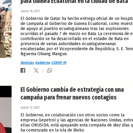
para Guinea Ecuatorial en la ciudad de Bata
marzo 19, 2021
El Gobierno de Qatar ha hecho entrega oficial de un hospit
de campaña al Gobierno de Guinea Ecuatorial, como muest
de apoyo al pueblo ecuatoguineano tras las explosiones
ocurridas el pasado 7 de marzo en Bata. La ceremonia de e
contribución se ha desarrollado en el estadio de Bata en
presencia de varias autoridades ecuatoguinenanas
encabezadas por el Vicepresidente de República, S. E. Teo
Nguema Obiang Mangue.
Noticias
Gobierno
COVID-19
El Gobierno cambia de estrategia con una
campaña para frenar nuevos contagios
marzo 17, 2021
El Gobierno, en colaboración con otros socios como la
empresa Gepetrol y las agencias de Naciones Unidas, entr
ellas ONUSIDA, está apoyando esta compaña de diez días 
ha comenzado en la isla de Bioko.