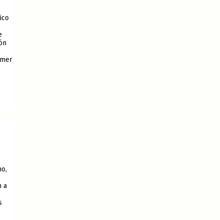
ico
e
ón
imer
no,
n a
s