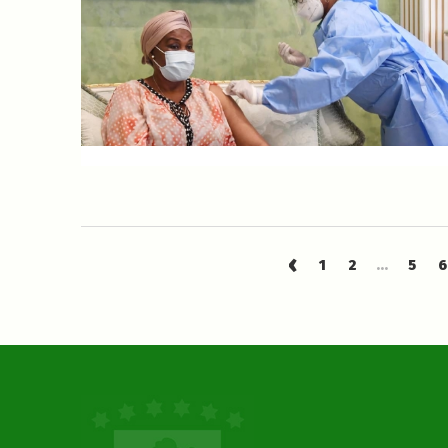
‹
1
2
...
5
6