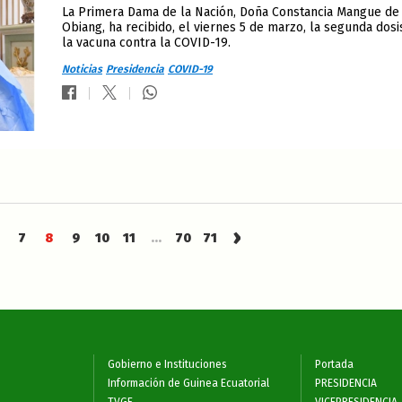
La Primera Dama de la Nación, Doña Constancia Mangue de
Obiang, ha recibido, el viernes 5 de marzo, la segunda dosi
la vacuna contra la COVID-19.
Noticias
Presidencia
COVID-19
›
7
8
9
10
11
...
70
71
Gobierno e Instituciones
Portada
Información de Guinea Ecuatorial
PRESIDENCIA