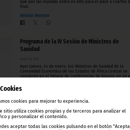
que aún las espadas estén en alto para el pase a cuartos 
final.
Noticias
Deportes
Programa de la IV Sesión de Ministros de
Sanidad
enero 25, 2013
Ayer jueves, 24 de enero, los Ministros de Sanidad de la
Comunidad Económica de los Estados de África Central se
reunieron en el Palacio de Conferencias de Sipopo, en un 
inaugural presidido por el Vicepresidente de la República,
Ignacio Milam Tang.
Cookies
Noticias
Gobierno
mos cookies para mejorar tu experiencia.
e sitio utiliza cookies propias y de terceros para analizar el
fico y personalizar el contenido.
El Presidente condecora a la esposa del
des aceptar todas las cookies pulsando en el botón "Acepta
embajador de China