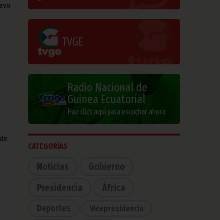
uevo
TVGE
Radio Nacional de
Guinea Ecuatorial
Haz click aquí para escuchar ahora
 de
CATEGORÍAS
Noticias
Gobierno
Presidencia
África
Deportes
Vicepresidencia