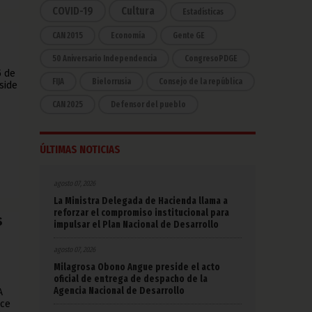
COVID-19
Cultura
Estadísticas
CAN 2015
Economía
Gente GE
50 Aniversario Independencia
CongresoPDGE
5 de
FIJA
Bielorrusia
Consejo de la república
side
CAN 2025
Defensor del pueblo
ÚLTIMAS NOTICIAS
agosto 07, 2026
La Ministra Delegada de Hacienda llama a
reforzar el compromiso institucional para
s
impulsar el Plan Nacional de Desarrollo
agosto 07, 2026
Milagrosa Obono Angue preside el acto
oficial de entrega de despacho de la
Agencia Nacional de Desarrollo
A
ace