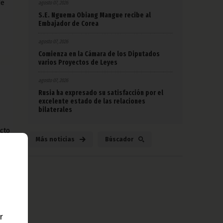
de
agosto 07, 2026
S.E. Nguema Obiang Mangue recibe al
Embajador de Corea
agosto 07, 2026
Comienza en la Cámara de los Diputados
varios Proyectos de Leyes
agosto 07, 2026
Rusia ha expresado su satisfacción por el
excelente estado de las relaciones
bilaterales
acto
Más noticias
Búscador
r