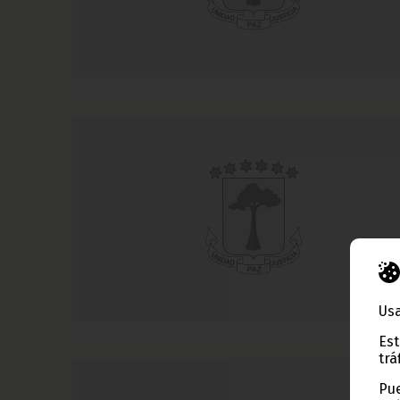
Usa
Est
trá
Pue