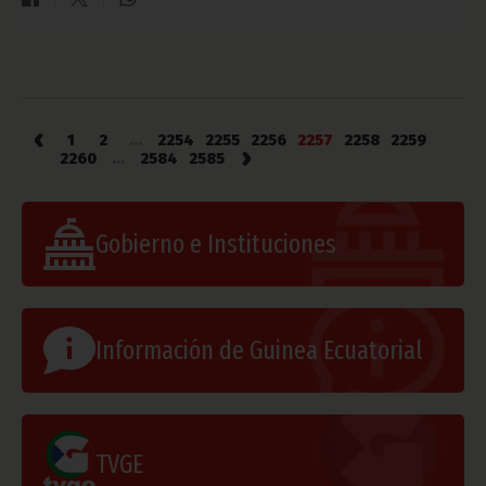
‹
1
2
...
2254
2255
2256
2257
2258
2259
›
2260
...
2584
2585
Gobierno e Instituciones
Información de Guinea Ecuatorial
TVGE