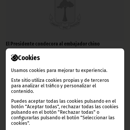
El Presidente condecora al embajador chino
enero 19, 2013
Cookies
Wang Shixiong, Embajador Extraordinario y Plenipotenciario de
la República Popular China, ha finalizado su misión en Guinea
Usamos cookies para mejorar tu experiencia.
Ecuatorial y ha recibido de manos de S. E. Obiang Nguema
Mbasogo la Gran Cruz de la Independencia de nuestro país.
Este sitio utiliza cookies propias y de terceros
Noticias
Presidencia
para analizar el tráfico y personalizar el
contenido.
Puedes aceptar todas las cookies pulsando en el
botón "Aceptar todas", rechazar todas las cookies
pulsando en el botón "Rechazar todas" o
configurarlas pulsando el botón "Seleccionar las
cookies".