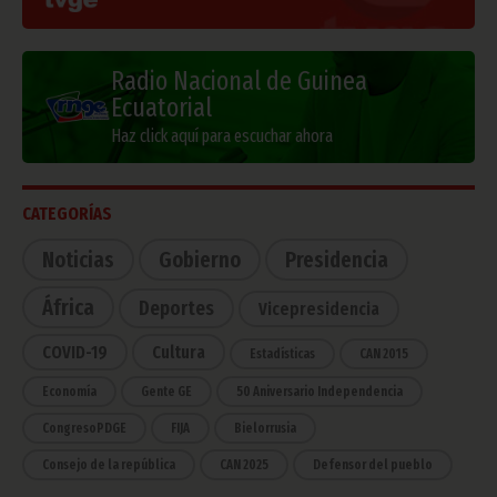
Radio Nacional de Guinea
Ecuatorial
Haz click aquí para escuchar ahora
CATEGORÍAS
Noticias
Gobierno
Presidencia
África
Deportes
Vicepresidencia
COVID-19
Cultura
Estadísticas
CAN 2015
Economía
Gente GE
50 Aniversario Independencia
CongresoPDGE
FIJA
Bielorrusia
Consejo de la república
CAN 2025
Defensor del pueblo