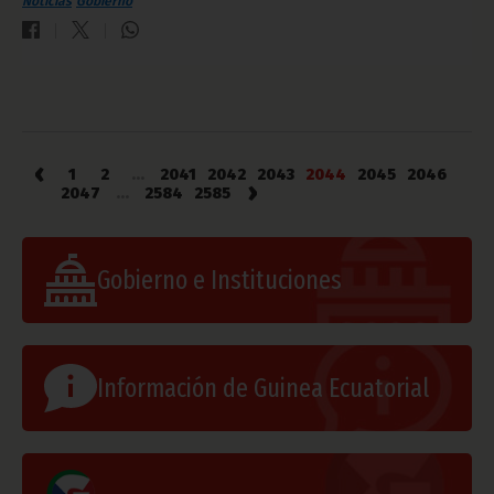
Noticias
Gobierno
‹
1
2
...
2041
2042
2043
2044
2045
2046
›
2047
...
2584
2585
Gobierno e Instituciones
Información de Guinea Ecuatorial