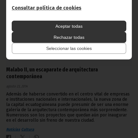
Consultar política de cookies
Aceptar todas
Rechazar todas
Seleccionar las cookies
Malabo II, un escaparate de arquitectura
contemporánea
agosto 23, 2014
Además de haberse convertido en el centro vital de empresas
e instituciones nacionales e internacionales, la nueva zona de
la capital ecuatoguineana puede presumir de ser una enorme
galería de la arquitectura contemporánea más sorprendente.
Numerosos son los proyectos que quedan aún por inaugurar
en el desarrollo sin freno de nuestra ciudad.
Noticias
Cultura