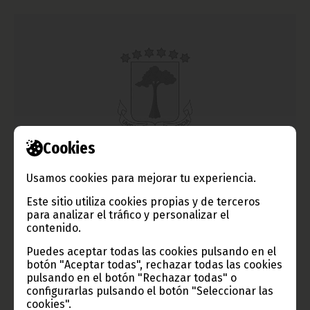
Cookies
Audiencia con el Ministro de Defensa de Gabón
Usamos cookies para mejorar tu experiencia.
agosto 23, 2014
Este sitio utiliza cookies propias y de terceros
El Jefe del Estado ha recibido a Ernest Mpouho Epigat, quien le
para analizar el tráfico y personalizar el
ha hecho entrega de un mensaje de su homólogo, el
contenido.
Presidente de Gabón, S. E. Ali Bongo Ondimba.
Puedes aceptar todas las cookies pulsando en el
Noticias
Presidencia
botón "Aceptar todas", rechazar todas las cookies
pulsando en el botón "Rechazar todas" o
configurarlas pulsando el botón "Seleccionar las
cookies".