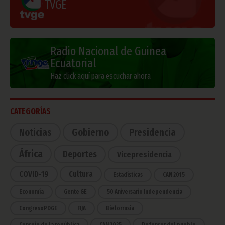
TVGE
Radio Nacional de Guinea
Ecuatorial
Haz click aquí para escuchar ahora
CATEGORÍAS
Noticias
Gobierno
Presidencia
África
Deportes
Vicepresidencia
COVID-19
Cultura
Estadísticas
CAN 2015
Economía
Gente GE
50 Aniversario Independencia
CongresoPDGE
FIJA
Bielorrusia
Consejo de la república
CAN 2025
Defensor del pueblo