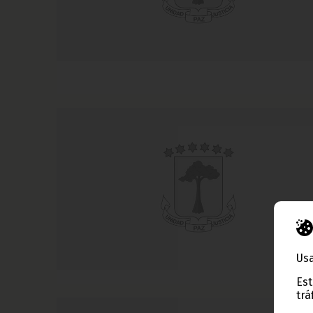
Usa
Est
trá