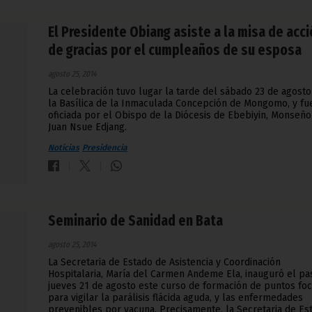
El Presidente Obiang asiste a la misa de acc
de gracias por el cumpleaños de su esposa
agosto 25, 2014
La celebración tuvo lugar la tarde del sábado 23 de agosto
la Basílica de la Inmaculada Concepción de Mongomo, y fu
oficiada por el Obispo de la Diócesis de Ebebiyin, Monseño
Juan Nsue Edjang.
Noticias
Presidencia
Seminario de Sanidad en Bata
agosto 25, 2014
La Secretaria de Estado de Asistencia y Coordinación
Hospitalaria, María del Carmen Andeme Ela, inauguró el p
jueves 21 de agosto este curso de formación de puntos fo
para vigilar la parálisis flácida aguda, y las enfermedades
prevenibles por vacuna. Precisamente, la Secretaria de Es