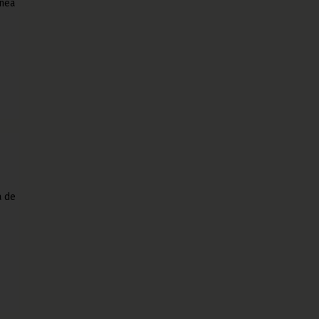
inea
a de