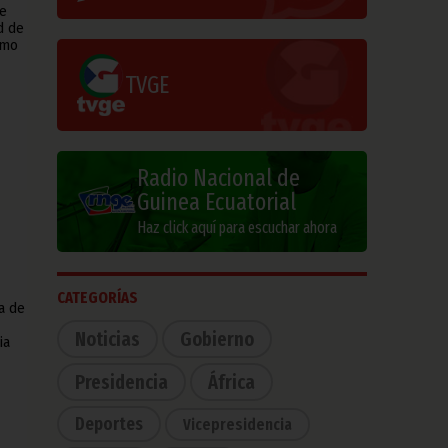
e
d de
amo
TVGE
Radio Nacional de
Guinea Ecuatorial
Haz click aquí para escuchar ahora
CATEGORÍAS
a de
Noticias
Gobierno
ia
Presidencia
África
Deportes
Vicepresidencia