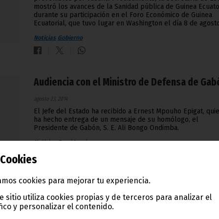
mostró los avances de la Sanidad pública de Guinea Ecuator
durante su participación en el Foro Económico de Guinea
Ecuatorial, que tuvo lugar en Washington el día 8 de agosto
Noticias
Gobierno
Audiencia con el Ministro de Defensa de Gab
agosto 23, 2014
El Jefe del Estado ha recibido a Ernest Mpouho Epigat, qui
ha hecho entrega de un mensaje de su homólogo, el
Presidente de Gabón, S. E. Ali Bongo Ondimba.
Noticias
Presidencia
Cookies
mos cookies para mejorar tu experiencia.
e sitio utiliza cookies propias y de terceros para analizar el
fico y personalizar el contenido.
Malabo II, un escaparate de arquitectura