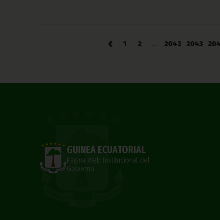
‹
1
2
...
2042
2043
20
GUINEA ECUATORIAL
Página Web Institucional del
Gobierno