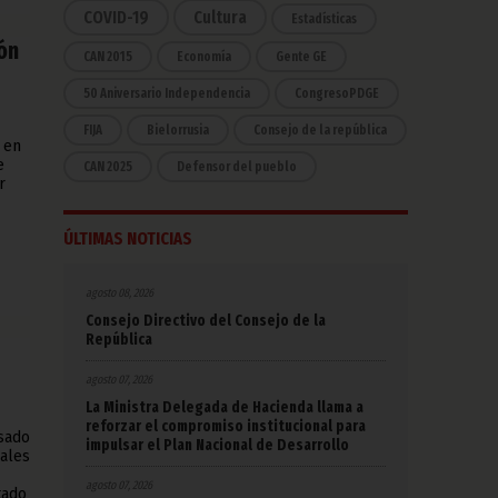
COVID-19
Cultura
Estadísticas
ión
CAN 2015
Economía
Gente GE
50 Aniversario Independencia
CongresoPDGE
FIJA
Bielorrusia
Consejo de la república
 en
e
CAN 2025
Defensor del pueblo
r
ÚLTIMAS NOTICIAS
agosto 08, 2026
Consejo Directivo del Consejo de la
República
agosto 07, 2026
La Ministra Delegada de Hacienda llama a
reforzar el compromiso institucional para
asado
impulsar el Plan Nacional de Desarrollo
cales
agosto 07, 2026
tado