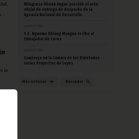
Milagrosa Obono Angue preside el acto
ial,
oficial de entrega de despacho de la
Agencia Nacional de Desarrollo
.
agosto 07, 2026
S.E. Nguema Obiang Mangue recibe al
Embajador de Corea
agosto 07, 2026
ón
Comienza en la Cámara de los Diputados
varios Proyectos de Leyes
en le
Más noticias
Búscador