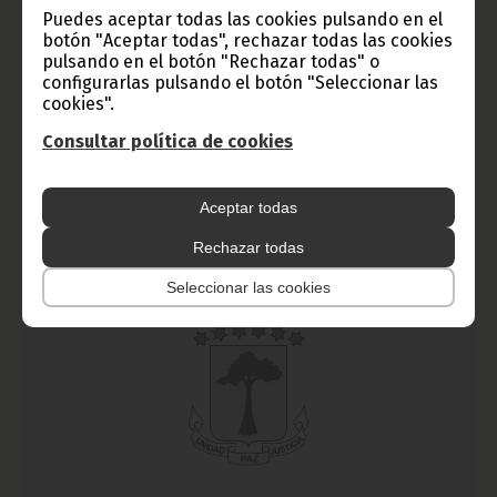
Puedes aceptar todas las cookies pulsando en el
Los Malabo Kings rozan la proeza ante el ES Sahel
botón "Aceptar todas", rechazar todas las cookies
pulsando en el botón "Rechazar todas" o
diciembre 21, 2013
configurarlas pulsando el botón "Seleccionar las
Ante un pabellón abarrotado, los malabeños del Malabo Kings
cookies".
consiguieron llevar al límite a los anfitriones del Etoile
Sportive du Sahel, que terminaron imponiéndose por un
Consultar política de cookies
ajustado 70 a 66.
Noticias
Deportes
Aceptar todas
Rechazar todas
Seleccionar las cookies