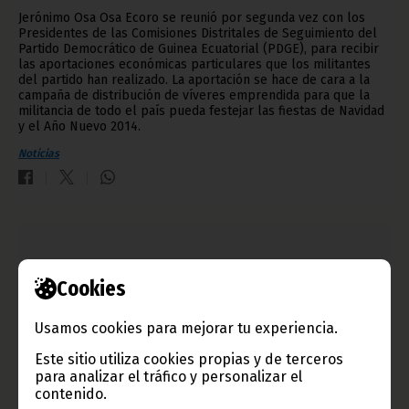
Jerónimo Osa Osa Ecoro se reunió por segunda vez con los
Presidentes de las Comisiones Distritales de Seguimiento del
Partido Democrático de Guinea Ecuatorial (PDGE), para recibir
las aportaciones económicas particulares que los militantes
del partido han realizado. La aportación se hace de cara a la
campaña de distribución de víveres emprendida para que la
militancia de todo el país pueda festejar las fiestas de Navidad
y el Año Nuevo 2014.
Noticias
Cookies
Usamos cookies para mejorar tu experiencia.
Este sitio utiliza cookies propias y de terceros
para analizar el tráfico y personalizar el
contenido.