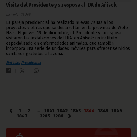
Visita del Presidente y su esposa al IDA de Añisok
diciembre 21, 2013
La pareja presidencial ha realizado nuevas visitas a los
proyectos y obras que se desarrollan en la provincia de Wele-
Nzas. El jueves 19 de diciembre, el Presidente y su esposa
visitaron las instalaciones del IDA, en Añisok: un instituto
especializado en enfermedades animales, que también
incorpora una serie de unidades móviles para ofrecer servicios
sanitarios gratuitos a la zona.
Noticias
Presidencia
‹
1
2
...
1841
1842
1843
1844
1845
1846
›
1847
...
2285
2286