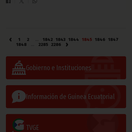
‹
1
2
...
1842
1843
1844
1845
1846
1847
›
1848
...
2285
2286
Gobierno e Instituciones
Información de Guinea Ecuatorial
TVGE