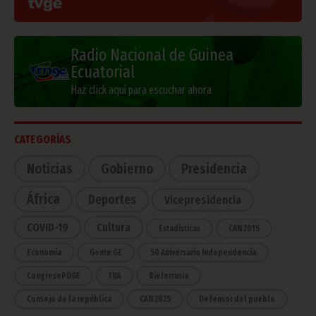
Radio Nacional de Guinea
Ecuatorial
Haz click aquí para escuchar ahora
CATEGORÍAS
Noticias
Gobierno
Presidencia
África
Deportes
Vicepresidencia
COVID-19
Cultura
Estadísticas
CAN 2015
Economía
Gente GE
50 Aniversario Independencia
CongresoPDGE
FIJA
Bielorrusia
Consejo de la república
CAN 2025
Defensor del pueblo