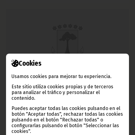
Cookies
Usamos cookies para mejorar tu experiencia.
Gaudencio Mohaba recibe al embajador de Santo Tomé
y Príncipe
Este sitio utiliza cookies propias y de terceros
para analizar el tráfico y personalizar el
diciembre 19, 2013
contenido.
El Presidente de la Cámara de los Diputados, Gaudencio
Mohaba Mesu, se encontró en su despacho de la sede de la
Puedes aceptar todas las cookies pulsando en el
institución con el embajador de Santo Tomé y Príncipe
botón "Aceptar todas", rechazar todas las cookies
acreditado en Guinea Ecuatorial, Homero Salvaterra, el martes
pulsando en el botón "Rechazar todas" o
17 de diciembre.
configurarlas pulsando el botón "Seleccionar las
cookies".
Noticias