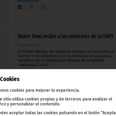
Noticias
África
Ehate Tomi recibe a los ministros de la OAPI
diciembre 14, 2013
El Primer Ministro del Gobierno mantuvo un encuentro, el
viernes 13 de diciembre, con los ministros de los países
miembros de la Organización Africana de Propiedad
Intelectual (OAPI).
Noticias
Gobierno
África
Cookies
mos cookies para mejorar tu experiencia.
e sitio utiliza cookies propias y de terceros para analizar el
fico y personalizar el contenido.
La pareja presidencial celebra su 45º
aniversario
des aceptar todas las cookies pulsando en el botón "Acepta