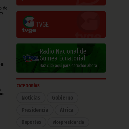
o de
es
TVGE
Radio Nacional de
Guinea Ecuatorial
ón
Haz click aquí para escuchar ahora
CATEGORÍAS
y
 un
Noticias
Gobierno
Presidencia
África
Deportes
Vicepresidencia