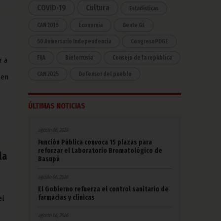
COVID-19
Cultura
Estadísticas
CAN 2015
Economía
Gente GE
50 Aniversario Independencia
CongresoPDGE
FIJA
Bielorrusia
Consejo de la república
r a
CAN 2025
Defensor del pueblo
 en
ÚLTIMAS NOTICIAS
agosto 06, 2026
Función Pública convoca 15 plazas para
reforzar el Laboratorio Bromatológico de
la
Basupú
agosto 06, 2026
El Gobierno refuerza el control sanitario de
farmacias y clínicas
el
agosto 06, 2026