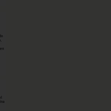
do
,
 en
ol
ina