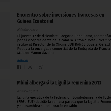
Encuentro sobre inversiones francesas en
Guinea Ecuatorial
diciembre 14, 2013
El jueves 12 de diciembre, Gregorio Boho Camo, acompaña
por el vicepresidente de la cámara, Antonio Mete Chicampo
recibió al Director de la Oficina UBIFRANCE Douala, Gérald
Petit y a la encargada comercial de la Embajada de Francia
Malabo, Manon Gavalda
Noticias
Mbini albergará la Liguilla Femenina 2013
diciembre 13, 2013
La junta ejecutiva de la Federación Ecuatoguineana de Fútb
(FEGUIFUT) decidió la semana pasada que la Liguilla Femen
y su asamblea se celebrarán en Mbini.