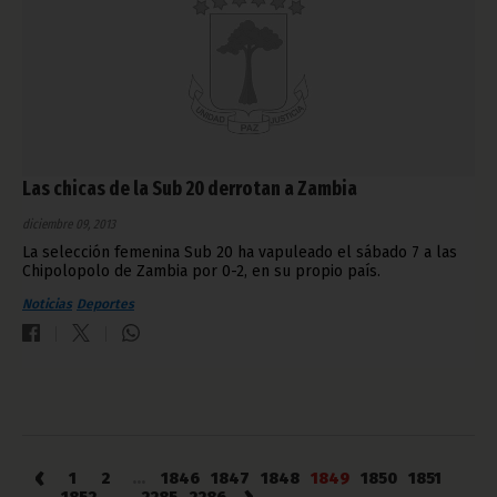
Las chicas de la Sub 20 derrotan a Zambia
diciembre 09, 2013
La selección femenina Sub 20 ha vapuleado el sábado 7 a las
Chipolopolo de Zambia por 0-2, en su propio país.
Noticias
Deportes
‹
1
2
...
1846
1847
1848
1849
1850
1851
›