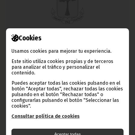
Cookies
Líderes de todo el mundo despedirán a Mandela
diciembre 10, 2013
Usamos cookies para mejorar tu experiencia.
También el Presidente Obiang ha viajado ya a Sudáfrica para
Este sitio utiliza cookies propias y de terceros
participar en el multitudinario funeral del libertador
sudafricano, al que asistirán príncipes y presidentes, políticos,
para analizar el tráfico y personalizar el
artistas y personalidades de todos los ámbitos y de todo el
contenido.
mundo. Más de 83 delegaciones de alto nivel se reunirán para
despedir a Madiba.
Puedes aceptar todas las cookies pulsando en el
botón "Aceptar todas", rechazar todas las cookies
Noticias
pulsando en el botón "Rechazar todas" o
configurarlas pulsando el botón "Seleccionar las
cookies".
Consultar política de cookies
Aceptar todas