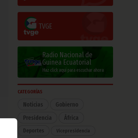
TVGE
Radio Nacional de
Guinea Ecuatorial
Haz click aquí para escuchar ahora
CATEGORÍAS
Noticias
Gobierno
Presidencia
África
Deportes
Vicepresidencia
rero