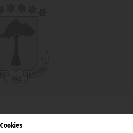
Cookies
del Gobierno ha presidido en la mañana del martes 18 de feb
 esta cita del Consejo Interministerial.