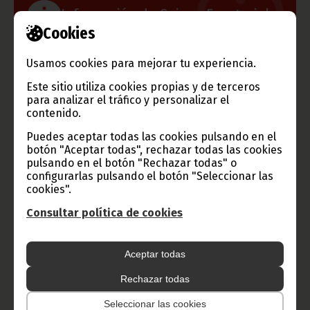
Información de Guinea Ecuatorial
Cookies
Usamos cookies para mejorar tu experiencia.
TVGE
Este sitio utiliza cookies propias y de terceros
para analizar el tráfico y personalizar el
contenido.
Puedes aceptar todas las cookies pulsando en el
Radio Nacional de Guinea
botón "Aceptar todas", rechazar todas las cookies
pulsando en el botón "Rechazar todas" o
Ecuatorial
configurarlas pulsando el botón "Seleccionar las
Haz click aquí para escuchar ahora
cookies".
Consultar política de cookies
CATEGORÍAS
Aceptar todas
Noticias
Gobierno
Presidencia
Rechazar todas
África
Deportes
Vicepresidencia
Seleccionar las cookies