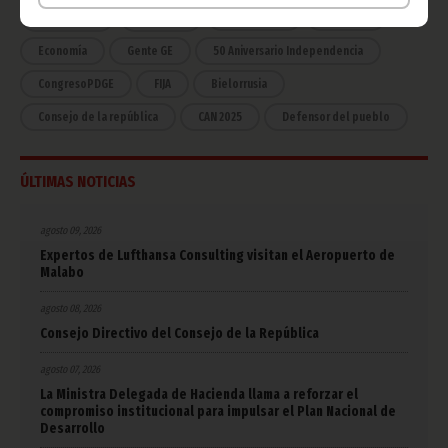
COVID-19
Cultura
Estadísticas
CAN 2015
Economía
Gente GE
50 Aniversario Independencia
CongresoPDGE
FIJA
Bielorrusia
Consejo de la república
CAN 2025
Defensor del pueblo
ÚLTIMAS NOTICIAS
agosto 09, 2026
Expertos de Lufthansa Consulting visitan el Aeropuerto de
Malabo
agosto 08, 2026
Consejo Directivo del Consejo de la República
agosto 07, 2026
La Ministra Delegada de Hacienda llama a reforzar el
compromiso institucional para impulsar el Plan Nacional de
Desarrollo