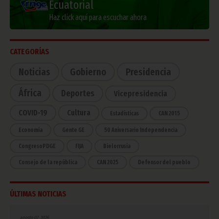
Ecuatorial
Haz click aquí para escuchar ahora
CATEGORÍAS
Noticias
Gobierno
Presidencia
África
Deportes
Vicepresidencia
COVID-19
Cultura
Estadísticas
CAN 2015
Economía
Gente GE
50 Aniversario Independencia
CongresoPDGE
FIJA
Bielorrusia
Consejo de la república
CAN 2025
Defensor del pueblo
ÚLTIMAS NOTICIAS
agosto 07, 2026