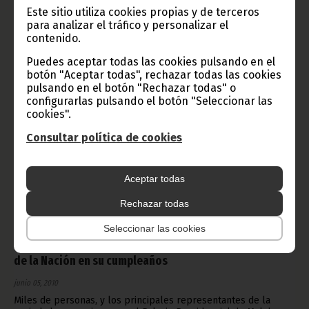
cooperación entre el Gobierno ecuatoguineano y la OACI, que
Este sitio utiliza cookies propias y de terceros
desarrollará diferentes actividades en Guinea Ecuatorial.
para analizar el tráfico y personalizar el
Noticias
Gobierno
contenido.
Puedes aceptar todas las cookies pulsando en el
botón "Aceptar todas", rechazar todas las cookies
pulsando en el botón "Rechazar todas" o
configurarlas pulsando el botón "Seleccionar las
cookies".
Consultar política de cookies
Aceptar todas
Rechazar todas
Seleccionar las cookies
Gran manifestación popular para felicitar al Presidente
de la Nación en su cumpleaños
junio 05, 2010
Miles de personas, y los principales representantes de la