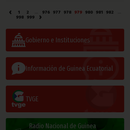
‹
1
2
...
976
977
978
979
980
981
982
...
›
998
999
Gobierno e Instituciones
Información de Guinea Ecuatorial
TVGE
Radio Nacional de Guinea