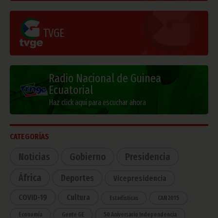
TVGE
Radio Nacional de Guinea
Ecuatorial
Haz click aquí para escuchar ahora
CATEGORÍAS
Noticias
Gobierno
Presidencia
África
Deportes
Vicepresidencia
COVID-19
Cultura
Estadísticas
CAN 2015
Economía
Gente GE
50 Aniversario Independencia