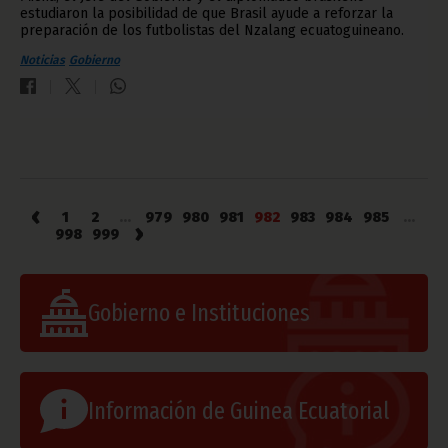
estudiaron la posibilidad de que Brasil ayude a reforzar la
preparación de los futbolistas del Nzalang ecuatoguineano.
Noticias
Gobierno
‹
1
2
...
979
980
981
982
983
984
985
...
›
998
999
Gobierno e Instituciones
Información de Guinea Ecuatorial