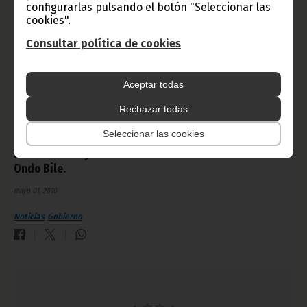
configurarlas pulsando el botón "Seleccionar las
cookies".
Consultar política de cookies
Aceptar todas
Rechazar todas
Seleccionar las cookies
Ministro de Asuntos Exteriores, Cooperación
Internacional y Francofonía: Excmo. Sr. D. Pastor Micha
Ondo Bile.
mayo 01, 2010
Noticias
Gobierno