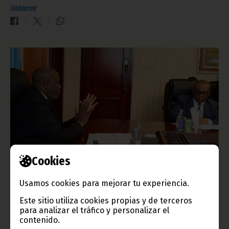
Gobierno
Cookies
El Gobierno refuerza el control sanitario de farmacias y
clínicas
Usamos cookies para mejorar tu experiencia.
agosto 06, 2026
Este sitio utiliza cookies propias y de terceros
Desde el pasado 27 de julio, el Ministerio de Sanidad e
para analizar el tráfico y personalizar el
Infraestructuras Sanitarias desarrolla una amplia campaña de
contenido.
inspección en farmacias, clínicas, laboratorios, almacenes de