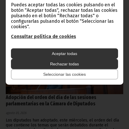
medicamentos y consultorios del ámbito nacional.
Puedes aceptar todas las cookies pulsando en el
botón "Aceptar todas", rechazar todas las cookies
Noticias
Gobierno
pulsando en el botón "Rechazar todas" o
configurarlas pulsando el botón "Seleccionar las
cookies".
Consultar política de cookies
Aceptar todas
Rechazar todas
Seleccionar las cookies
Adopción del orden del día de las sesiones
parlamentarias en la Cámara de Diputados
agosto 05, 2026
Los diputados han adoptado, este miércoles, el orden del día
que contiene los temas que serán debatidos durante el