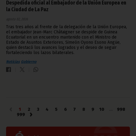
Despedida oficial al Embajador de la Unión Europea en
la Ciudad de La Paz
agosto 02, 2026
Tras tres años al frente de la delegación de la Unión Europea,
el embajador Jean-Marc Châtaigner se despide de Guinea
Ecuatorial en un encuentro mantenido con el Ministro de
Estado de Asuntos Exteriores, Simeón Oyono Esono Angüe,
quien destacó los avances logrados y el deseo de seguir
fortaleciendo los lazos bilaterales.
Noticias
Gobierno
‹
1
2
3
4
5
6
7
8
9
10
...
998
›
999