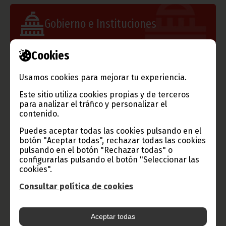
Gobierno e Instituciones
Cookies
Información de Guinea Ecuatorial
Usamos cookies para mejorar tu experiencia.
Este sitio utiliza cookies propias y de terceros
para analizar el tráfico y personalizar el
contenido.
TVGE
Puedes aceptar todas las cookies pulsando en el
botón "Aceptar todas", rechazar todas las cookies
pulsando en el botón "Rechazar todas" o
configurarlas pulsando el botón "Seleccionar las
cookies".
Radio Nacional de Guinea
Ecuatorial
Consultar política de cookies
Haz click aquí para escuchar ahora
Aceptar todas