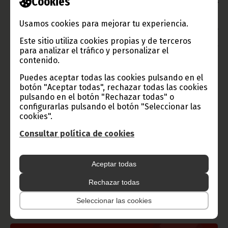
Cookies
-Sabemos que la riqueza de un país está en la Educación, y
estoy de acuerdo con una de las frases que nuestro Presidente
de la República, S. E. Obiang Nguema Mbasogo, dijo en una
Usamos cookies para mejorar tu experiencia.
ocasión: “más vale un pueblo culto que un pueblo rico”. Por lo
tanto, mi deseo es hacer todo lo posible para alcanzar la meta
Este sitio utiliza cookies propias y de terceros
buscada en este aspecto, que consiste en que haya educación
para analizar el tráfico y personalizar el
para todos.
contenido.
Texto y Fotos: Sarilusi Tarifa King.
Puedes aceptar todas las cookies pulsando en el
Oficina de Información y Prensa de Guinea Ecuatorial (D. G.
botón "Aceptar todas", rechazar todas las cookies
Base Internet)
pulsando en el botón "Rechazar todas" o
configurarlas pulsando el botón "Seleccionar las
cookies".
Consultar política de cookies
Gobierno e Instituciones
Aceptar todas
Rechazar todas
Información de Guinea Ecuatorial
Seleccionar las cookies