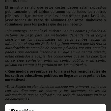
francos cefas.
El ministro señaló que estos costes deben estar expuestos
públicamente en el tablón de anuncios de todos los centros
públicos. E igualmente, que las aportaciones para las APAS,
(Asociaciones de Padre de Alumnos) son actos simbólicos y
voluntarios para los padres que deseen hacerlo.
-
Sin embargo
–continúa el ministro-
en los centros privados el
sistema de pago para las matrículas depende de la propia
decisión de los responsables de estos centros, según se
informa en el Artículo 23 de la Ley Fundamental que decreta la
autorización de creación de centros privados. Por ello, aquellos
padres que decidan inscribir a su hijo en un centro privado,
están obligados a aceptar las condiciones que se les pide. Que
no se cree confusión entre un centro público y un centro
privado en cuanto a la gratuidad de las matrículas.
-¿Qué medida preventiva se tomará si los responsables de
los centros educativos públicos no llegaran a respetar estas
normativas?.
-
En la Región Insular, donde he iniciado mis primeros contactos
con los directores de centros y los docentes, se les ha
informado de que se aplicarán una serie de sanciones en caso
de deficiencias.
-¿Cuál es su perspectiva de futuro en el sector educativo?