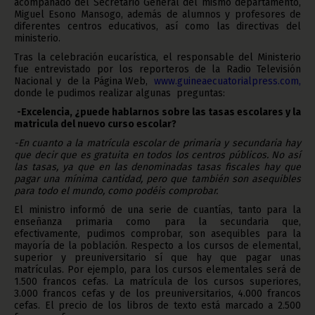
acompañado del Secretario General del mismo departamento,
Miguel Esono Mansogo, además de alumnos y profesores de
diferentes centros educativos, así como las directivas del
ministerio.
Tras la celebración eucarística, el responsable del Ministerio
fue entrevistado por los reporteros de la Radio Televisión
Nacional y de la Página Web,
www.guineaecuatorialpress.com,
donde le pudimos realizar algunas preguntas:
-Excelencia, ¿puede hablarnos sobre las tasas escolares y la
matricula del nuevo curso escolar?
-En cuanto a la matrícula escolar de primaria y secundaria hay
que decir que es gratuita en todos los centros públicos. No así
las tasas, ya que en las denominadas tasas fiscales hay que
pagar una mínima cantidad, pero que también son asequibles
para todo el mundo, como podéis comprobar.
El ministro informó de una serie de cuantías, tanto para la
enseñanza primaria como para la secundaria que,
efectivamente, pudimos comprobar, son asequibles para la
mayoría de la población. Respecto a los cursos de elemental,
superior y preuniversitario sí que hay que pagar unas
matrículas. Por ejemplo, para los cursos elementales será de
1.500 francos cefas. La matrícula de los cursos superiores,
3.000 francos cefas y de los preuniversitarios, 4.000 francos
cefas. El precio de los libros de texto está marcado a 2.500