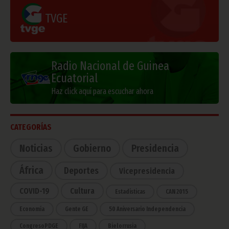
TVGE
Radio Nacional de Guinea
Ecuatorial
Haz click aquí para escuchar ahora
CATEGORÍAS
Noticias
Gobierno
Presidencia
África
Deportes
Vicepresidencia
COVID-19
Cultura
Estadísticas
CAN 2015
Economía
Gente GE
50 Aniversario Independencia
CongresoPDGE
FIJA
Bielorrusia