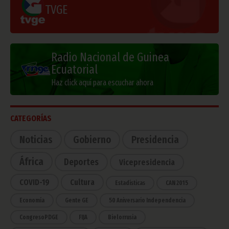
TVGE
Radio Nacional de Guinea
Ecuatorial
Haz click aquí para escuchar ahora
CATEGORÍAS
Noticias
Gobierno
Presidencia
África
Deportes
Vicepresidencia
COVID-19
Cultura
Estadísticas
CAN 2015
Economía
Gente GE
50 Aniversario Independencia
CongresoPDGE
FIJA
Bielorrusia