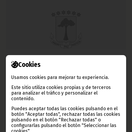
El técnico brasileño Marcelo María Frigero entrenará a
Cookies
la Selección femenina de Fútbol
Usamos cookies para mejorar tu experiencia.
marzo 22, 2011
El cercano estreno del Nzalang en el Mundial de Alemania
Este sitio utiliza cookies propias y de terceros
requería un esfuerzo importante y la contratación del
para analizar el tráfico y personalizar el
prestigioso técnico brasileño es la noticia que esperaba toda la
contenido.
afición.
Puedes aceptar todas las cookies pulsando en el
Noticias
Deportes
botón "Aceptar todas", rechazar todas las cookies
pulsando en el botón "Rechazar todas" o
configurarlas pulsando el botón "Seleccionar las
cookies".