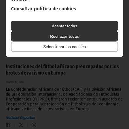
Consultar política de cookies
Aceptar todas
Rechazar todas
Seleccionar las cookies
Instituciones del fútbol africano preocupadas por los
brotes de racismo en Europa
marzo 19, 2011
La Confederación Africana de Fútbol (CAF) y la División Africana
de la Federación Internacional de Asociaciones de Futbolistas
Profesionales (FIFPRO), firmaron recientemente un acuerdo de
Cooperación para la protección de futbolistas del continente
africano víctimas de actos racistas en Europa.
Noticias
Deportes