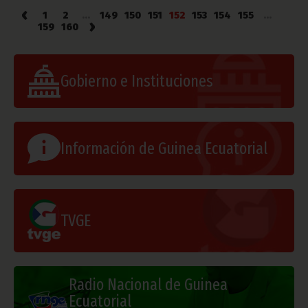
‹
1
2
...
149
150
151
152
153
154
155
...
›
159
160
Gobierno e Instituciones
Información de Guinea Ecuatorial
TVGE
Radio Nacional de Guinea
Ecuatorial