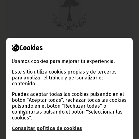
Resultado de las elecciones para el Comité Ejecutivo
Cookies
de la CAF
Usamos cookies para mejorar tu experiencia.
febrero 25, 2011
El acto de ceremonia de apertura de la 33ª Asamblea General
Este sitio utiliza cookies propias y de terceros
ordinaria de la CAF se llevó a cabo el pasado martes 22, en un
para analizar el tráfico y personalizar el
acto que fue presidido por el Presidente de la República de
contenido.
Sudan, Omar Hassan el Bechir.
Puedes aceptar todas las cookies pulsando en el
Noticias
Deportes
botón "Aceptar todas", rechazar todas las cookies
pulsando en el botón "Rechazar todas" o
configurarlas pulsando el botón "Seleccionar las
cookies".
Consultar política de cookies