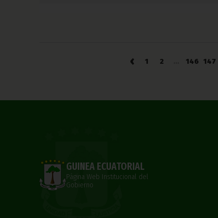
‹
1
2
...
146
147
GUINEA ECUATORIAL
Página Web Institucional del
Gobierno