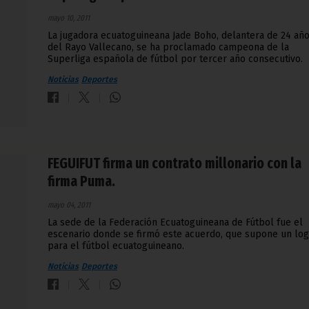
mayo 10, 2011
La jugadora ecuatoguineana Jade Boho, delantera de 24 añ
del Rayo Vallecano, se ha proclamado campeona de la
Superliga española de fútbol por tercer año consecutivo.
Noticias
Deportes
FEGUIFUT firma un contrato millonario con la
firma Puma.
mayo 04, 2011
La sede de la Federación Ecuatoguineana de Fútbol fue el
escenario donde se firmó este acuerdo, que supone un lo
para el fútbol ecuatoguineano.
Noticias
Deportes