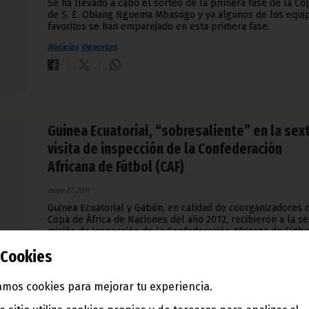
Se ha llevado a cabo el sorteo de la primera fase de la Co
de S. E. Obiang Nguema Mbasogo y ya algunos de los equi
favoritos se han emparejado en esta primera fase.
Noticias
Deportes
Guinea Ecuatorial, “sobresaliente” en la sex
visita de inspección de la Confederación
Africana de Fútbol (CAF)
mayo 27, 2011
Guinea Ecuatorial y Gabón, en calidad de coorganizadores d
Copa de África de Naciones del año 2012, recibieron a la se
misión de inspección de la Confederación Africana de Fútbo
(CAF).
Cookies
Noticias
Deportes
mos cookies para mejorar tu experiencia.