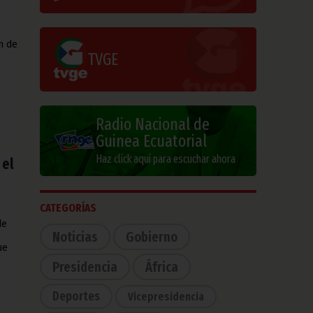
n de
TVGE
Radio Nacional de
Guinea Ecuatorial
Haz click aquí para escuchar ahora
 el
CATEGORÍAS
de
Noticias
Gobierno
ue
Presidencia
África
Deportes
Vicepresidencia