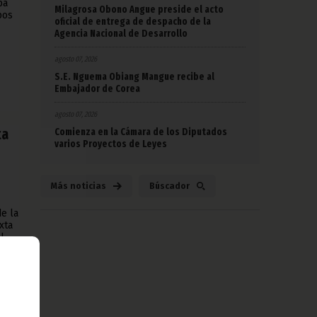
pa
Milagrosa Obono Angue preside el acto
pos
oficial de entrega de despacho de la
Agencia Nacional de Desarrollo
agosto 07, 2026
S.E. Nguema Obiang Mangue recibe al
Embajador de Corea
agosto 07, 2026
ta
Comienza en la Cámara de los Diputados
varios Proyectos de Leyes
Más noticias
Búscador
e la
xta
l