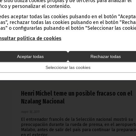
e sitio utiliza cookies propias y de terceros para analizar el
fico y personalizar el contenido.
La Confederación Africana de Fútbol (CAF) inic
en Malabo una rigurosa inspección de los
des aceptar todas las cookies pulsando en el botón "Acepta
as", rechazar todas las cookies pulsando en el botón "Rech
trabajos de la Copa de África 2012
as" o configurarlas pulsando el botón "Seleccionar las cookie
mayo 21, 2011
sultar política de cookies
Ya se encuentra en Malabo la sexta misión de inspección d
Confederación Africana de Fútbol (CAF) para verificar los
niveles que han alcanzado las tareas de organización del
Aceptar todas
Rechazar todas
tercer acontecimiento futbolístico más importante del mu
Noticias
Deportes
Seleccionar las cookies
Henri Michel teme un posible fracaso con el
Nzalang Nacional
mayo 18, 2011
El entrenador francés de la Selección nacional mostró su
preocupación durante la rueda de prensa, en el aeropuert
Malabo, antes de salir del país para continuar la preparac
en el exterior.