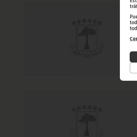
Est
trá
Pue
tod
tod
Con