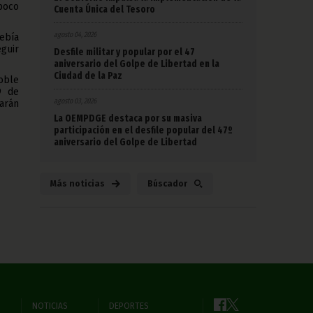
poco
Cuenta Única del Tesoro
agosto 04, 2026
debía
guir
Desfile militar y popular por el 47
aniversario del Golpe de Libertad en la
Ciudad de la Paz
doble
9 de
agosto 03, 2026
carán
La OEMPDGE destaca por su masiva
participación en el desfile popular del 47º
aniversario del Golpe de Libertad
Más noticias
Búscador
NOTICIAS
DEPORTES