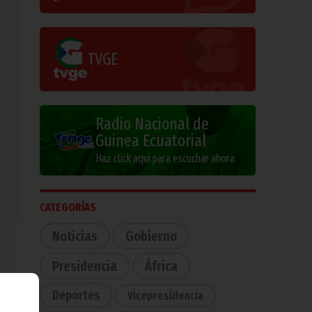
TVGE
Radio Nacional de
Guinea Ecuatorial
Haz click aquí para escuchar ahora
CATEGORÍAS
Noticias
Gobierno
Presidencia
África
Deportes
Vicepresidencia
a la
a ha