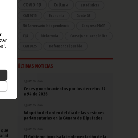
COVID-19
Cultura
Estadísticas
CAN 2015
Economía
Gente GE
nking
car a
50 Aniversario Independencia
CongresoPDGE
n el
r
FIJA
Bielorrusia
Consejo de la república
azar
ngo,
s".
CAN 2025
Defensor del pueblo
e se
nto a
ÚLTIMAS NOTICIAS
n los
agosto 06, 2026
Ceses y nombramientos por los decretos 77
a 94 de 2026
agosto 05, 2026
Adopción del orden del día de las sesiones
parlamentarias en la Cámara de Diputados
agosto 05, 2026
s que
onal
El Gobierno impulsa la implementación de la