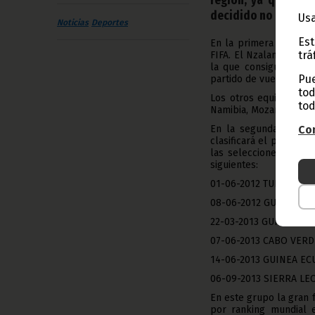
decidido no particip
Usa
Noticias
Deportes
Est
En la primera ronda se
trá
FIFA. El Nzalang Nacio
la que consiguió elim
Pue
partido de vuelta en An
tod
Los otros equipos que
tod
Namibia, Mozambique, Ru
En la segunda ronda,
Con
clasificará el primero
las selecciones de Tún
siguientes:
01-06-2012 TUNEZ – G
08-06-2012 GUINEA EC
22-03-2013 GUINEA EC
07-06-2013 CABO VERD
14-06-2013 GUINEA EC
06-09-2013 SIERRA LE
En este grupo la gran 
por ranking mundial e