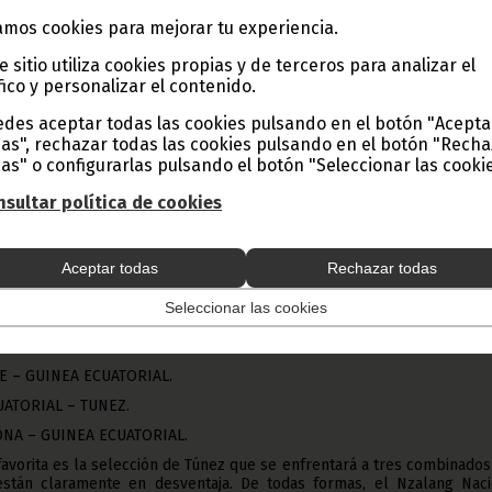
ar en este proceso de eliminación.
mos cookies para mejorar tu experiencia.
e sitio utiliza cookies propias y de terceros para analizar el
 enfrentaron a doble partido los países peor clasificados en el ra
fico y personalizar el contenido.
nal se jugó su pase a la fase de grupos con la selección de Madagas
inar después de ganar 2-0 en el estadio de Malabo y perder 2-1 e
des aceptar todas las cookies pulsando en el botón "Acepta
tananarivo, capital de Madagascar.
as", rechazar todas las cookies pulsando en el botón "Rech
 se clasificaron en esta primera ronda fueron las selecciones de Co
as" o configurarlas pulsando el botón "Seleccionar las cookie
anda, RD del Congo, Tanzania, Togo, Kenia, Lesoto y Etiopia.
 encontramos diez grupos de cuatro equipos cada uno, de los qu
sultar política de cookies
 de cada grupo. El Nzalang Nacional está encuadrado en el grupo B ju
ez, Sierra Leona y Cabo Verde. Los partidos y fechas a disputar so
Aceptar todas
Rechazar todas
UINEA ECUATORIAL.
Seleccionar las cookies
UATORIAL – SIERRA LEONA.
UATORIAL – CABO VERDE.
E – GUINEA ECUATORIAL.
UATORIAL – TUNEZ.
ONA – GUINEA ECUATORIAL.
favorita es la selección de Túnez que se enfrentará a tres combinado
stán claramente en desventaja. De todas formas, el Nzalang Naci