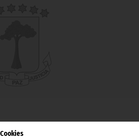
es las que se disputarán las cinco plazas disponibles par
Cookies
 federación africana pertenecen 53 países, pero Mauritani