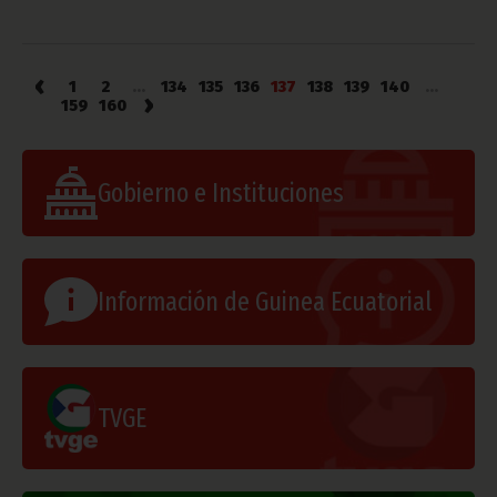
‹
1
2
...
134
135
136
137
138
139
140
...
›
159
160
Gobierno e Instituciones
Información de Guinea Ecuatorial
TVGE