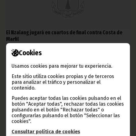
El Nzalang jugará en cuartos de final contra Costa de
Marfil
enero 31, 2012
Cookies
El Nzalang ya tiene rival para cuartos de final de esta CAN
2012: será, nada menos que la potentísima selección de Costa
Usamos cookies para mejorar tu experiencia.
de Marfil, que venció por 2 goles a 0 a la de Angola, marcados
por Eboue y Bony.
Este sitio utiliza cookies propias y de terceros
Noticias
Deportes
para analizar el tráfico y personalizar el
contenido.
Puedes aceptar todas las cookies pulsando en el
botón "Aceptar todas", rechazar todas las cookies
pulsando en el botón "Rechazar todas" o
configurarlas pulsando el botón "Seleccionar las
cookies".
Consultar política de cookies