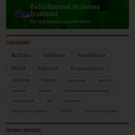
Radio Nacional de Guinea
Ecuatorial
Haz click aquí para escuchar ahora
CATEGORÍAS
Noticias
Gobierno
Presidencia
África
Deportes
Vicepresidencia
COVID-19
Cultura
Estadísticas
CAN 2015
Economía
Gente GE
50 Aniversario Independencia
CongresoPDGE
FIJA
Bielorrusia
Consejo de la república
CAN 2025
Defensor del pueblo
ÚLTIMAS NOTICIAS